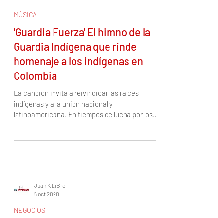
experiencia completa en la capital
colombiana. Su ambiente moderno y acogedor
invita a disfrutar no solo de una estadía
Juan K LiBre
placentera, sino de experiencias que conectan
23 oct 2020
con la ciudad. Cada jueves y viernes, el hotel se
MÚSICA
'Guardia Fuerza' El himno de la
Guardia Indígena que rinde
homenaje a los indígenas en
Colombia
La canción invita a reivindicar las raíces
indígenas y a la unión nacional y
latinoamericana. En tiempos de lucha por los
derechos...