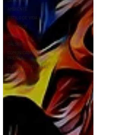
DEPORTES
AMBIENTE
ESTILO DE VIDA
NEGOCIOS
SALUD
SALSERO
COMUNICADOS DE
PRENSA
CLUB DE HOTELES EL
ENFOQUE
GRAMMY