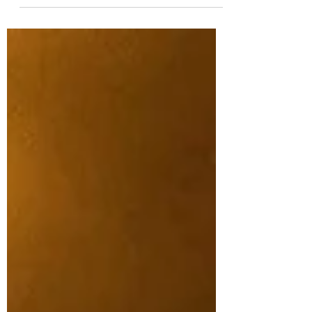
como un destino integral que combina playa,
confort, gastronomía y servicios bajo un mismo
techo. Su ubicación privilegiada frente al mar
en el barrio de Bocagrande lo sitúa a pasos de
la arena caribeña y con la amplitud de un
complejo pensado para vacacionar o trabajar
con estilo. Un complejo para toda la familia
Con una gran capacidad de hospedaje y
múltiples categorías de habitaciones,