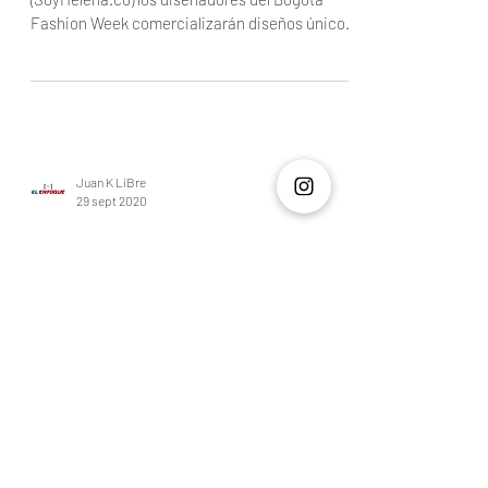
la moda
* A través de la herramienta Helena
(SoyHelena.co) los diseñadores del Bogotá
Fashion Week comercializarán diseños únicos
de colecciones...
Juan K LiBre
29 sept 2020
SALUD
Cuatro consejos para cuidar tu
corazón si tienes una
enfermedad coronaria
La enfermedad cardiovascular es la principal