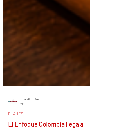
Juan K LiBre
20 jul
PLANES