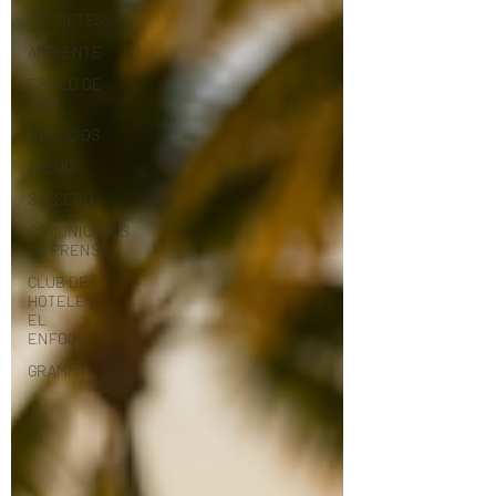
DEPORTES
AMBIENTE
ESTILO DE
VIDA
NEGOCIOS
SALUD
SALSERO
COMUNICADOS
DE PRENSA
CLUB DE
HOTELES
EL
ENFOQUE
GRAMMY