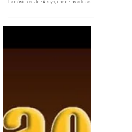
Dinkol Arroyo y la Banda Sinfónica de Sámaca
se unen en un concierto sinfónico inolvidable
La música de Joe Arroyo, uno de los artistas
más influyentes y queridos en la historia
musical de Colombia, alcanzará una nueva
dimensión con “Arroyo Sinfónico”, un
espectáculo que rinde homenaje a su legado a
través de un formato sinfónico de alto nivel. l
concierto contará con la participación
especial de Dinkol Arroyo, hijo del legendario
“Joe”, quien con su voz aporta una conexión d