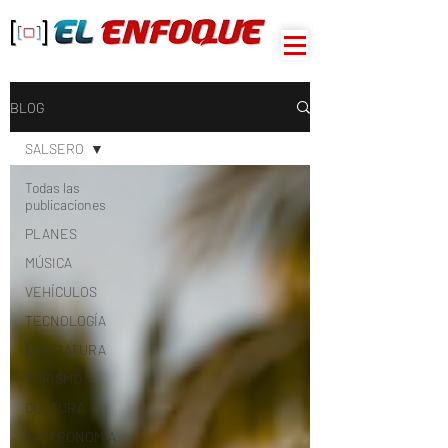
BLOG
SALSERO
Todas las
publicaciones
PLANES
MÚSICA
VEHÍCULOS
TECNOLOGÍA
LITERATURA
TURISMO
CULTURA
GASTRONOMÍA