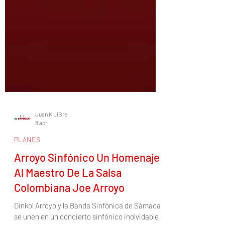
Juan K LiBre
8 abr
PLANES
Arroyo Sinfónico Un Homenaje
Al Maestro De La Salsa
Colombiana Joe Arroyo