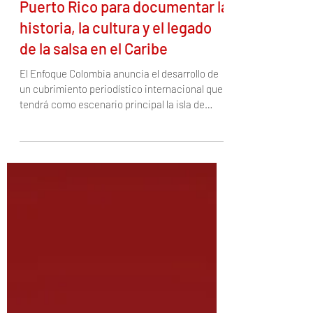
El Enfoque Colombia llega a
Puerto Rico para documentar la
historia, la cultura y el legado
de la salsa en el Caribe
El Enfoque Colombia anuncia el desarrollo de
un cubrimiento periodístico internacional que
tendrá como escenario principal la isla de
Puerto Rico, con una agenda editorial
enfocada en resaltar la riqueza cultural,
turística, histórica y musical de uno de los
territorios más influyentes en la identidad del
Caribe y de la música latina. La cobertura será
liderada por el prestigioso director y periodista
de El Enfoque Colombia; Juan Camilo López
Borda, quien desarrollará una a