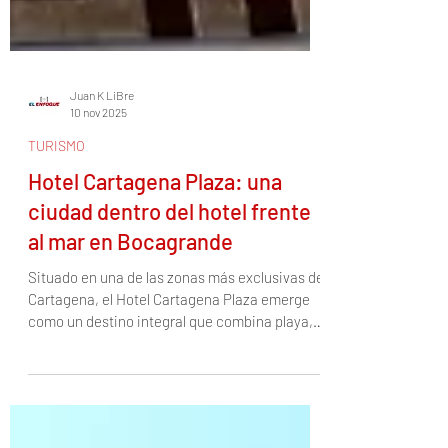
Juan K LiBre
10 nov 2025
TURISMO
Hotel Cartagena Plaza: una
ciudad dentro del hotel frente
al mar en Bocagrande
Situado en una de las zonas más exclusivas de
Cartagena, el Hotel Cartagena Plaza emerge
como un destino integral que combina playa,
confort, gastronomía y servicios bajo un mismo
techo. Su ubicación privilegiada frente al mar
en el barrio de Bocagrande lo sitúa a pasos de
la arena caribeña y con la amplitud de un