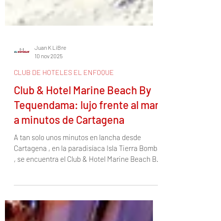
Juan K LiBre
10 nov 2025
CLUB DE HOTELES EL ENFOQUE
Club & Hotel Marine Beach By
Tequendama: lujo frente al mar
a minutos de Cartagena
A tan solo unos minutos en lancha desde
Cartagena , en la paradisíaca Isla Tierra Bomba
, se encuentra el Club & Hotel Marine Beach By
Tequendama , un destino de playa que
combina lujo, naturaleza y diversión sin par.