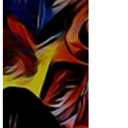
DEPORTES
AMBIENTE
ESTILO DE VIDA
NEGOCIOS
SALUD
SALSERO
COMUNICADOS DE
PRENSA
CLUB DE HOTELES EL
ENFOQUE
GRAMMY