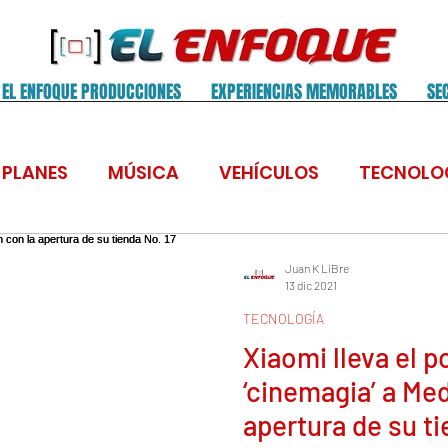
EL ENFOQUE PRODUCCIONES
EXPERIENCIAS MEMORABLES
SE
PLANES
MÚSICA
VEHÍCULOS
TECNOLO
O
CULTURA
GASTRONOMÍA
DEPORTES
Juan K LiBre
13 dic 2021
TECNOLOGÍA
CIOS
SALUD
SALSERO
COMUNICADOS D
Xiaomi lleva el p
‘cinemagia’ a Med
OQUE
GRAMMY
apertura de su ti