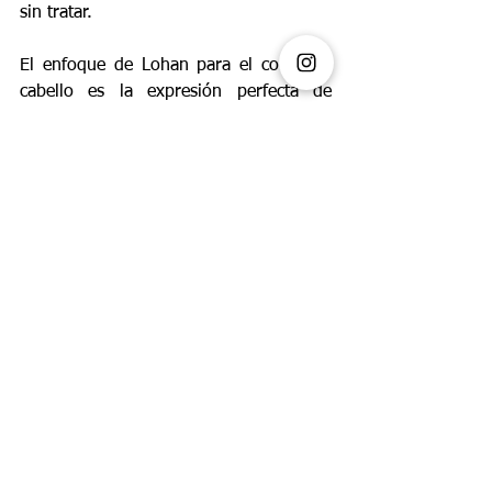
sin tratar.
El enfoque de Lohan para el color del 
cabello es la expresión perfecta de 
confianza y creatividad. Es la filosofía 
que defiende Schwarzkopf.  Un buen 
color no solo transforma tu cabello, 
sino que transforma tu historia. ¿Qué 
historia vas a contar?
ESTILO DE VIDA
Ver todo
Entradas recientes