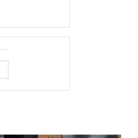
ar empresa es
nas el comienzo,
enerla es el
dadero reto