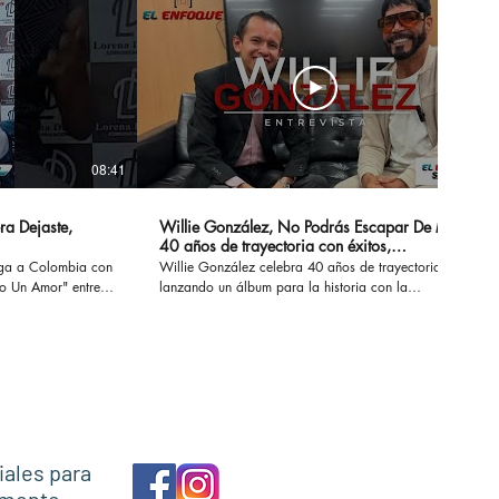
08:41
14:20
ra Dejaste,
Willie González, No Podrás Escapar De Mi -
40 años de trayectoria con éxitos,
sensualidad y erotismo
ega a Colombia con
Willie González celebra 40 años de trayectoria
Un Amor" entre
lanzando un álbum para la historia con la
 conversamos de su
recopilación de sus éxitos. #nopodrasescapardemi
z, Marck Antonhy,
#sisupieras #williegonzalez #enlaintimidad
os.
#noescasualidad
necesitounamor
iales para