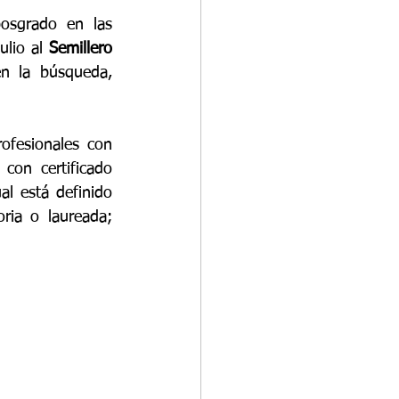
osgrado en las 
lio al 
Semillero 
 la búsqueda, 
fesionales con 
on certificado 
l está definido 
ria o laureada; 