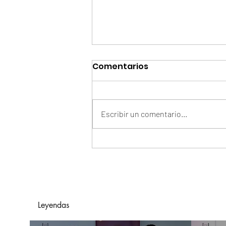
Comentarios
Escribir un comentario...
Parque Arauco consolida
Sale Fest como una de
las principales
temporadas
comerciales del segundo
Leyendas
semestre en Colombia