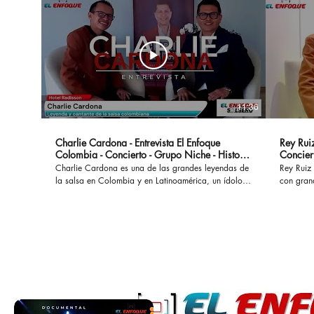
11:36
Charlie Cardona - Entrevista El Enfoque
Rey Ruiz
Colombia - Concierto - Grupo Niche - Historia
Concier
- Canciones
Charlie Cardona es una de las grandes leyendas de
Rey Ruiz 
la salsa en Colombia y en Latinoamérica, un ídolo
con gran
que hizo parte del Grupo Niche y ha interpretado
No Me Ac
grandes éxitos que permanecen a lo largo del
al mundo
tiempo. #charliecardona #gruponiche #canciones
acompañad
#buscapordendro #unaaventura #separeciotantoati
desamores. En esta oportunidad con
#concierto #presentacion #vida #colombia #salsa
marco de
#salsaromantica #salsacolombiana
cual se l
Bogotá. #reyruiz #salsaromantica #salsarosa
#salsarom
#romanti
#salsacon