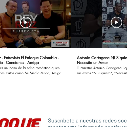
04:51
 - Entrevista El Enfoque Colombia -
Antonio Cartagena Ni Siquie
to - Canciones - Amiga
Necesito un Amor
es un icono de la salsa romántica quien
El maestro Antonio Cartagena ll
des éxitos como Mi Media Mitad, Amiga,
sus éxitos "Ni Siquiera", "Necesito 
ostumbro o Si te Preguntan, han cautivado
otros, ademas en esta entrevista
 enamorado a muchas parejas y
paso por Rmm junto a Celia Cru
o a otras tantas en sus historias y
Frankie Ruiz, Tito Puente entre otr
versamos en
#antoniocartagena #nisiquiera #
l concierto Las Leyendas de La Salsa el
#rumba #salsaromantica
levará a cabo en el Estadio El Campin en
anticaviejitasperobonitas #salsaclasica
co #salsomanos #salsacubana #salsabaul
Suscríbete a nuestras redes soc
estilo