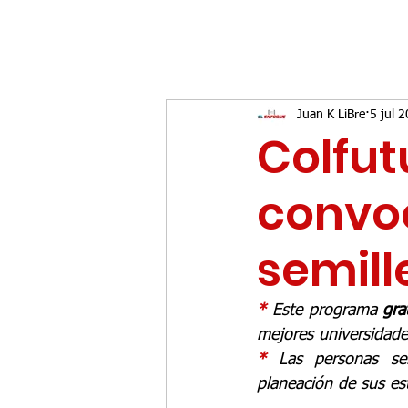
Juan K LiBre
5 jul 
Colfut
convo
semill
* 
Este programa 
gra
mejores universidades
* 
Las personas se
planeación de sus es