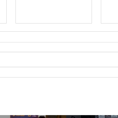
El Enfoque Colombia
Cre
llega a Puerto Rico para
ape
documentar la historia,
sost
la cultura y el legado de
ver
la salsa en el Caribe