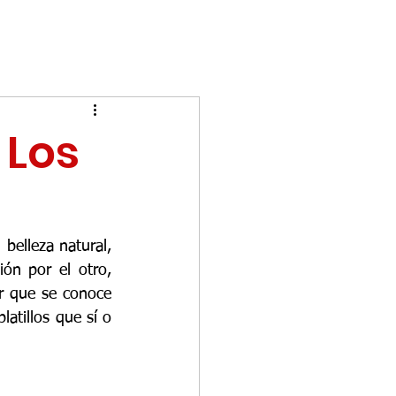
 Los
elleza natural, 
ón por el otro, 
r que se conoce 
atillos que sí o 