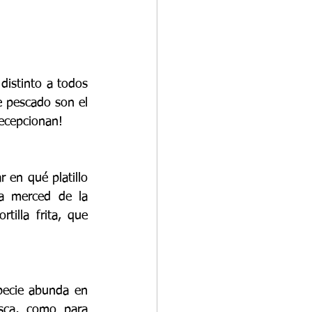
distinto a todos 
 pescado son el 
decepcionan!
 en qué platillo 
a merced de la 
tilla frita, que 
specie abunda en 
sca, como para 