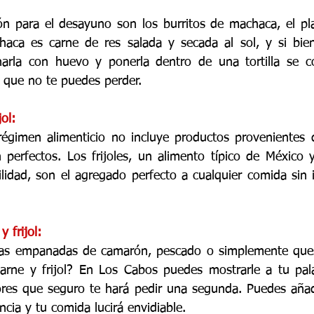
n para el desayuno son los burritos de machaca, el plati
haca es carne de res salada y secada al sol, y si bien
narla con huevo y ponerla dentro de una tortilla se co
 que no te puedes perder. 
jol:
régimen alimenticio no incluye productos provenientes d
n perfectos. Los frijoles, un alimento típico de México 
ilidad, son el agregado perfecto a cualquier comida sin i
 frijol:
as empanadas de camarón, pescado o simplemente ques
arne y frijol? En Los Cabos puedes mostrarle a tu pala
res que seguro te hará pedir una segunda. Puedes añadi
encia y tu comida lucirá envidiable.