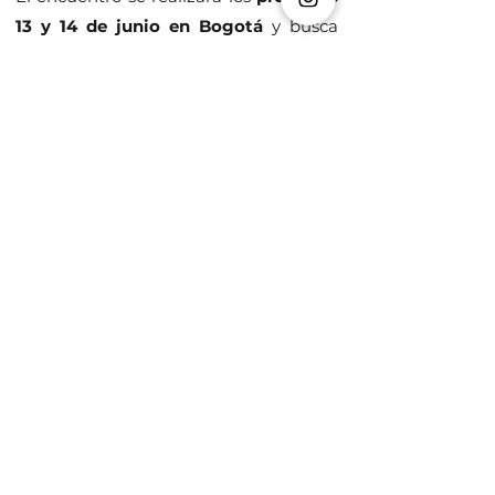
13 y 14 de junio en
Bogotá
y busca
brindar a los asistentes
herramientas
prácticas, experiencias inspiradoras y
espacios de conexión enfocados en
mentalidad, emprendimiento,
liderazgo y transformación personal,
a través de conferencias, dinámicas y
contenidos de alto impacto.
Las personas interesadas en asistir y
conocer más información sobre
boletería, invitados y programación,
podrán comunicarse a través del
Instagram oficial de
Hablando Entre
Lobos
(
@hablandoentrelobos
) o al
número
+57 312 4078906
. Además,