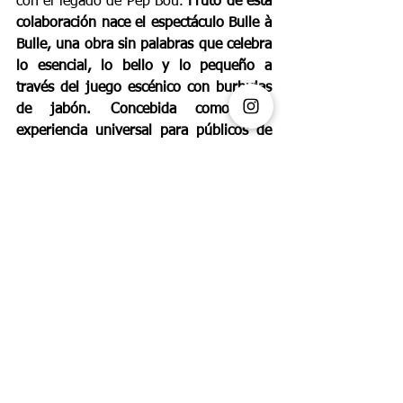
con el legado de Pep Bou. 
Fruto de esta 
colaboración nace el espectáculo Bulle à 
Bulle, una obra sin palabras que celebra 
lo esencial, lo bello y lo pequeño a 
través del juego escénico con burbujas 
de jabón. Concebida como una 
experiencia universal para públicos de 
todas las edades
, la obra ha sido 
presentada en escenarios como el Teatre 
de Salt y el Festival Familiar FeFaNet, 
recibiendo elogios por su capacidad 
para fascinar, emocionar y conectar 
desde la sencillez.
PLANES
Ver todo
Entradas recientes