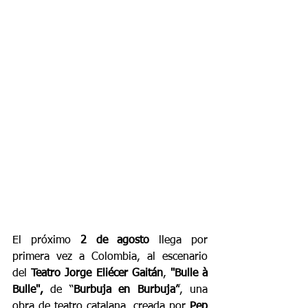
El próximo 
2 de agosto
 llega por 
primera vez a Colombia, al escenario 
del 
Teatro Jorge Eliécer Gaitán
,
 "Bulle à 
Bulle",
 de “
Burbuja en Burbuja”
, una 
obra de teatro catalana, creada por 
Pep 