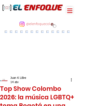
@elenfoquecol
Juan K LiBre
14 abr
Top Show Colombo
2026: la música LGBTQ+
toma Bogotá en una