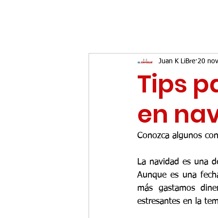
Juan K LiBre
20 no
Tips p
en nav
Conozca algunos con
La navidad es una de
Aunque es una fecha 
más gastamos diner
estresantes en la te