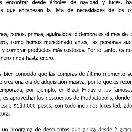
ás encontrar desde árboles de navidad y luces, has
tos que encabezan la lista de necesidades de los c
nes, bonos, primas, aguinaldos: diciembre es el mes de l
 Pero, como hemos mencionado antes, las personas suele
 y comprar productos más costosos. Por lo tanto, es nece
dinero rinda hasta enero.
s bien conocido que las compras de último momento so
se crea una ola de adquisición masiva, por lo que es reco
emporada, por ejemplo, en Black Friday o los famosos
, es aprovechar los descuentos de Productopolis, donde 
desde $130.000 pesos, con todo incluido: luces led, ad
tura.
 un programa de descuentos que 
aplica desde 2 artícu