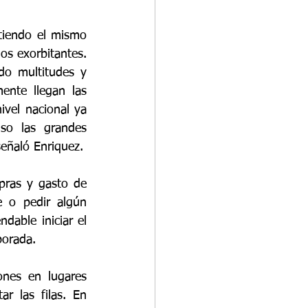
iendo el mismo 
s exorbitantes. 
o multitudes y 
ente llegan las 
vel nacional ya 
so las grandes 
eñaló Enriquez.
ras y gasto de 
e o pedir algún 
able iniciar el 
porada.
nes en lugares 
r las filas. En 