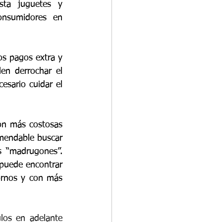
ta juguetes y 
onsumidores en 
os pagos extra y 
n derrochar el 
sario cuidar el 
n más costosas 
mendable buscar 
 “madrugones”. 
puede encontrar 
ornos y con más 
los en adelante 