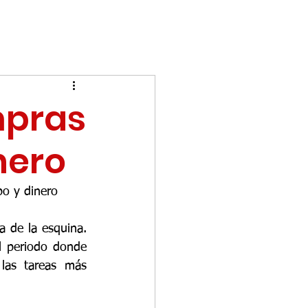
mpras
nero
po y dinero
 de la esquina. 
l periodo donde 
as tareas más 