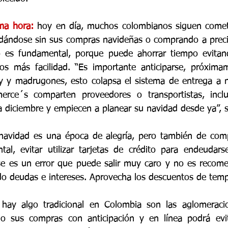
ma hora:
 hoy en día, muchos colombianos siguen comet
dándose sin sus compras navideñas o comprando a precio
es fundamental, porque puede ahorrar tiempo evitand
os más facilidad. “Es importante anticiparse, próximam
ay y madrugones, esto colapsa el sistema de entrega a ni
ce´s comparten proveedores o transportistas, inclu
 diciembre y empiecen a planear su navidad desde ya”, s
 navidad es una época de alegría, pero también de comp
al, evitar utilizar tarjetas de crédito para endeudars
 es un error que puede salir muy caro y no es recomend
do deudas e intereses. Aprovecha los descuentos de tem
 hay algo tradicional en Colombia son las aglomeracio
do sus compras con anticipación y en línea podrá evita