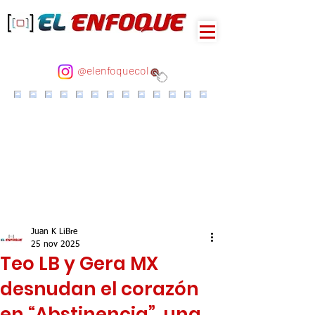
@elenfoquecol
Juan K LiBre
25 nov 2025
Teo LB y Gera MX
desnudan el corazón
en “Abstinencia”, una