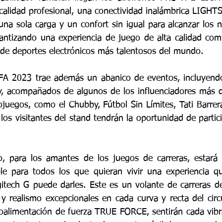
alidad profesional, una conectividad inalámbrica LIGHT
na sola carga y un confort sin igual para alcanzar los ni
antizando una experiencia de juego de alta calidad com
s de deportes electrónicos más talentosos del mundo.
FA 2023 trae además un abanico de eventos, incluyendo 
ay, acompañados de algunos de los influenciadores más d
ojuegos, como el Chubby, Fútbol Sin Límites, Tati Barrera
os visitantes del stand tendrán la oportunidad de partic
, para los amantes de los juegos de carreras, estará e
ble para todos los que quieran vivir una experiencia q
ech G puede darles. Este es un volante de carreras de
y realismo excepcionales en cada curva y recta del circu
roalimentación de fuerza TRUE FORCE, sentirán cada vibra