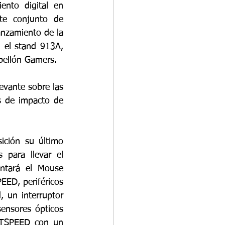
nto digital en 
e conjunto de 
nzamiento de la 
 el stand 913A, 
abellón Gamers.
vante sobre las 
s de impacto de 
ción su último 
para llevar el 
ntará el Mouse 
D, periféricos 
 un interruptor 
ensores ópticos 
HTSPEED con un 