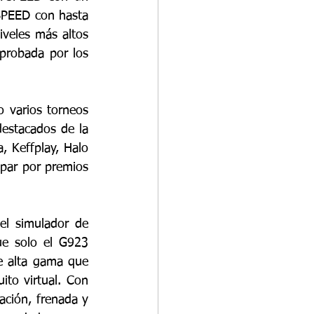
SPEED con hasta 
veles más altos 
probada por los 
varios torneos 
estacados de la 
, Keffplay, Halo 
ipar por premios 
l simulador de 
ue solo el G923 
 alta gama que 
ito virtual. Con 
ción, frenada y 