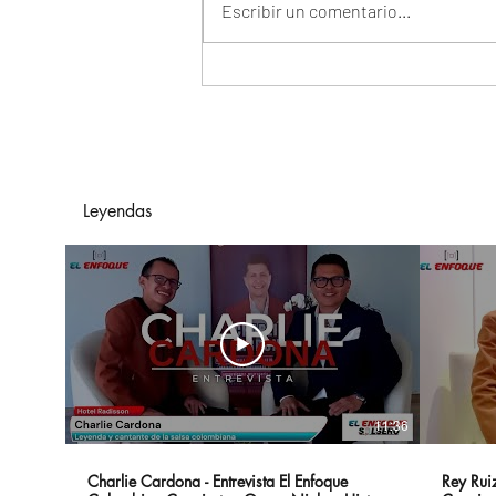
Escribir un comentario...
Smart: aprender un
nuevo idioma como
puerta a más
oportunidades
Leyendas
11:36
Charlie Cardona - Entrevista El Enfoque
Rey Ruiz