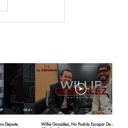
que Arauco consolida
e Fest como una de
principales
poradas
erciales del segundo
estre en Colombia
08:41
14:20
ra Dejaste,
Willie González, No Podrás Escapar De Mi -