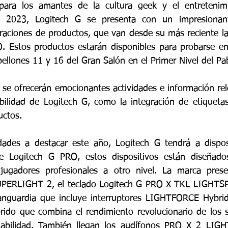
ara los amantes de la cultura geek y el entretenimie
 2023, Logitech G se presenta con un impresionant
raciones de productos, que van desde su más reciente la
. Estos productos estarán disponibles para probarse en
bellones 11 y 16 del Gran Salón en el Primer Nivel del P
 se ofrecerán emocionantes actividades e información rele
nibilidad de Logitech G, como la integración de etiqueta
uctos.
ades a destacar este año, Logitech G tendrá a disposi
ie Logitech G PRO, estos dispositivos están diseñados 
jugadores profesionales a otro nivel. La marca prese
PERLIGHT 2, el teclado Logitech G PRO X TKL LIGHTSPEE
anguardia que incluye interruptores LIGHTFORCE Hybrid,
rido que combina el rendimiento revolucionario de los s
iabilidad. También llegan los audífonos PRO X 2 LIG