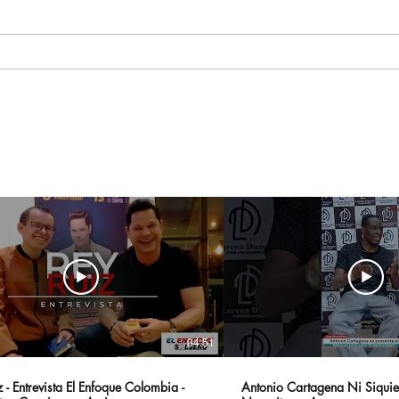
Hasta La Vista, Baby:
Par
Terminator 2: El Juicio
Sal
Final Regresa A Los Cines
las 
Para Celebrar Su 35º
tem
Aniversario
com
sem
04:51
 - Entrevista El Enfoque Colombia -
Antonio Cartagena Ni Siquie