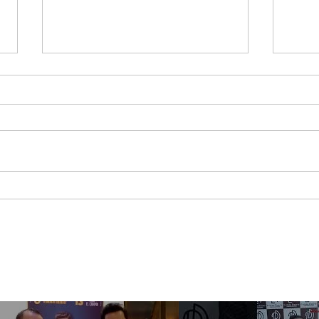
GWM introduce en
Con
Colombia ORA 5, su
cerc
nueva SUV 100% eléctrica
mill
de larga autonomía
Mer
su 
San