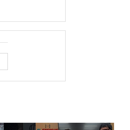
 una inversión
ana a los $5.000
ones de pesos,
cedes-Benz reafirma
presencia en
tander