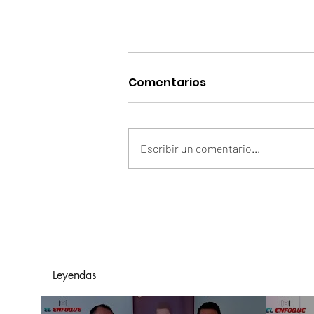
Comentarios
Escribir un comentario...
Mover A Colombia
También Exige
Prevención: Seguridad
Vial, El Reto Clave Para El
Transporte De Carga
Leyendas