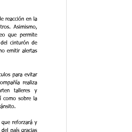
e reacción en la 
ros. Asimismo, 
eo que permite 
el cinturón de 
 emitir alertas 
ulos para evitar 
mpañía realiza 
en talleres y 
sí como sobre la 
ánsito.  
que reforzará y 
del país gracias 