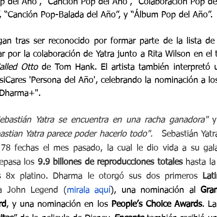
op del Año”, “Canción Pop del Año”, "Colaboración Pop del
 “Canción Pop-Balada del Año”, y “Álbum Pop del Año”.
gan tras ser reconocido por formar parte de la lista de 
 por la colaboración de Yatra junto a Rita Wilson en el t
lled Otto
 de Tom Hank. El artista también interpretó 
siCares 'Persona del Año', celebrando la nominación a l
 "Dharma+".
ebastián Yatra se encuentra en una racha ganadora" 
y
astian Yatra parece poder hacerlo todo".   
Sebastián Yatra
repasa los 
9.9 billones de reproducciones totales 
hasta la
s 8x platino. Dharma le otorgó sus dos primeros 
Lat
 a John Legend (
mirala aquí
), una nominación al 
Gra
rd
, y una nominación en los 
People’s Choice Awards
. L