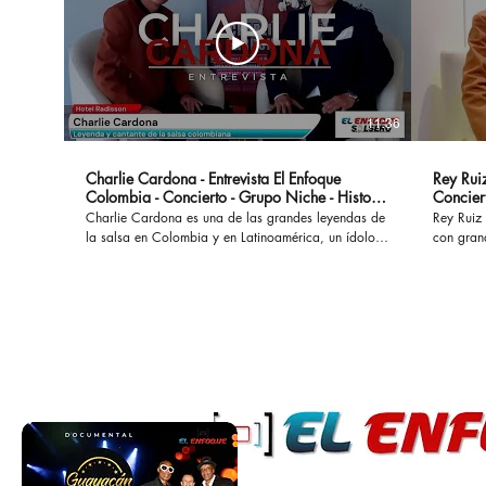
11:36
Charlie Cardona - Entrevista El Enfoque
Rey Ruiz
Colombia - Concierto - Grupo Niche - Historia
Concier
- Canciones
Charlie Cardona es una de las grandes leyendas de
Rey Ruiz 
la salsa en Colombia y en Latinoamérica, un ídolo
con gran
que hizo parte del Grupo Niche y ha interpretado
No Me Ac
grandes éxitos que permanecen a lo largo del
al mundo
tiempo. #charliecardona #gruponiche #canciones
acompañad
#buscapordendro #unaaventura #separeciotantoati
desamores. En esta oportunidad con
#concierto #presentacion #vida #colombia #salsa
marco de
#salsaromantica #salsacolombiana
cual se l
Bogotá. #reyruiz #salsaromantica #salsarosa
#salsarom
#romanti
#salsacon