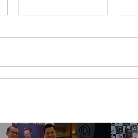
Jessi Uribe pregunta lo
Maca
que nadie quiere
asis
responder ¿Qué Pasó
Best
Ayer?
Sho
Méx