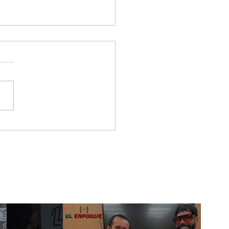
 & Gero, los artistas
tieron a la Gala De
 New Artist
wcase En Ciudad De
ico