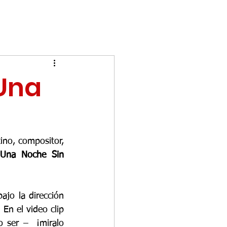
"Una
tino, compositor, 
Una Noche Sin 
bajo la dirección 
En el video clip 
o ser –  ¡
miralo 