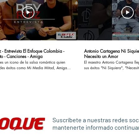
04:51
 - Entrevista El Enfoque Colombia -
Antonio Cartagena Ni Siquie
to - Canciones - Amiga
Necesito un Amor
es un icono de la salsa romántica quien
El maestro Antonio Cartagena ll
des éxitos como Mi Media Mitad, Amiga,
sus éxitos "Ni Siquiera", "Necesito 
ostumbro o Si te Preguntan, han cautivado
otros, ademas en esta entrevista
 enamorado a muchas parejas y
paso por Rmm junto a Celia Cru
o a otras tantas en sus historias y
Frankie Ruiz, Tito Puente entre otr
versamos en
#antoniocartagena #nisiquiera #
l concierto Las Leyendas de La Salsa el
#rumba #salsaromantica
levará a cabo en el Estadio El Campin en
anticaviejitasperobonitas #salsaclasica
co #salsomanos #salsacubana #salsabaul
Suscríbete a nuestras redes soc
estilo
mantenerte informado continu