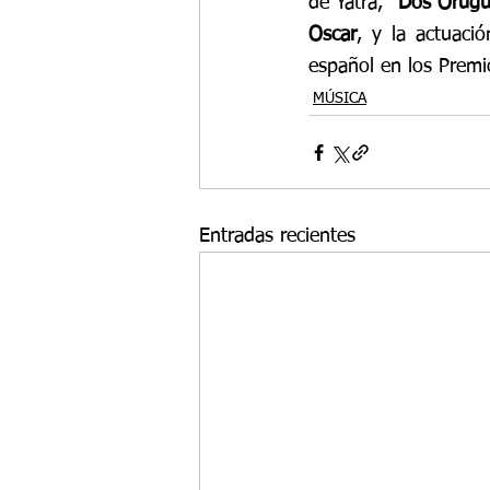
de Yatra, “
Dos Orugu
Oscar
, y la actuació
español en los Prem
MÚSICA
Entradas recientes