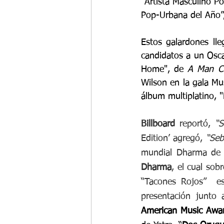
“Artista Masculino P
Pop-Urbana del Año”,
Estos galardones lle
candidatos a un Oscar
Home", de 
A Man Ca
Wilson en la gala Mu
álbum multiplatino,
Billboard
 reportó, 
“S
Edition’ agregó, 
“Seb
Dharma
, el cual sob
“Tacones Rojos”  e
presentación junto
American Music Awa