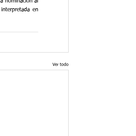
 también recibió una nominación al 
interpretada en 
Ver todo