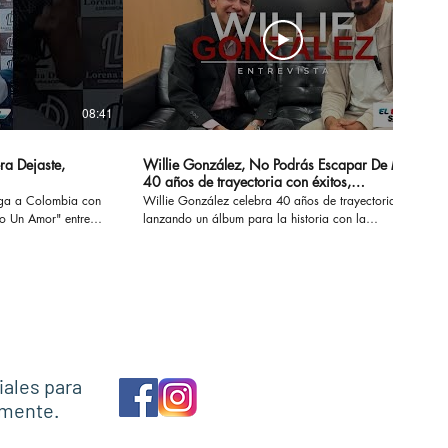
08:41
14:20
ra Dejaste,
Willie González, No Podrás Escapar De Mi -
40 años de trayectoria con éxitos,
sensualidad y erotismo
ega a Colombia con
Willie González celebra 40 años de trayectoria
Un Amor" entre
lanzando un álbum para la historia con la
 conversamos de su
recopilación de sus éxitos. #nopodrasescapardemi
z, Marck Antonhy,
#sisupieras #williegonzalez #enlaintimidad
os.
#noescasualidad
necesitounamor
iales para
amente.