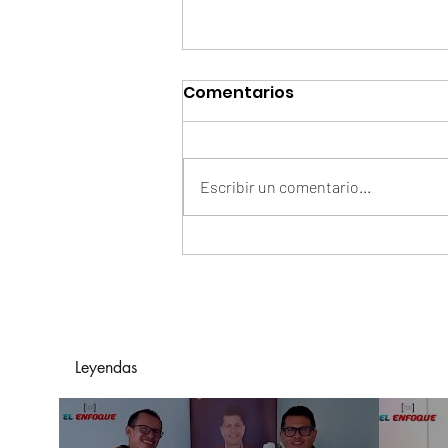
Comentarios
Escribir un comentario...
Arelys Henao Y Grupo
Exterminador De México
Presentan "En Manos
Ajenas"
Leyendas