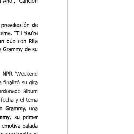
 Año”, “Canción 
preselección de 
ema, "Til You're 
un dúo con Rita 
os Grammy de su 
 
NPR 
‘Weekend 
 finalizó su gira 
mundial Dharma de 78 fechas el mes pasado, la cual le dio vida a su galardonado álbum 
 fecha y el tema 
in Grammy, 
una 
mmy
, su primer 
a emotiva balada 