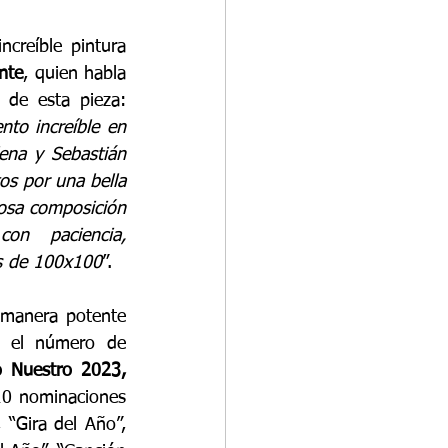
ncreíble pintura 
nte
, quien habla 
sobre su inspiración detrás de esta pieza: 
to increíble en 
ena y Sebastián 
os por una bella 
osa composición 
on paciencia, 
as de 100x100
”.
manera potente 
n el número de 
Premio Lo Nuestro 2023, 
10 nominaciones 
Gira del Año”,  