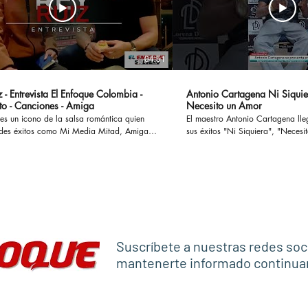
04:51
 - Entrevista El Enfoque Colombia -
Antonio Cartagena Ni Siquie
to - Canciones - Amiga
Necesito un Amor
es un icono de la salsa romántica quien
El maestro Antonio Cartagena ll
des éxitos como Mi Media Mitad, Amiga,
sus éxitos "Ni Siquiera", "Necesito 
ostumbro o Si te Preguntan, han cautivado
otros, ademas en esta entrevista
 enamorado a muchas parejas y
paso por Rmm junto a Celia Cru
o a otras tantas en sus historias y
Frankie Ruiz, Tito Puente entre otr
versamos en
#antoniocartagena #nisiquiera #
l concierto Las Leyendas de La Salsa el
#rumba #salsaromantica
levará a cabo en el Estadio El Campin en
anticaviejitasperobonitas #salsaclasica
co #salsomanos #salsacubana #salsabaul
Suscríbete a nuestras redes soc
estilo
mantenerte informado continu