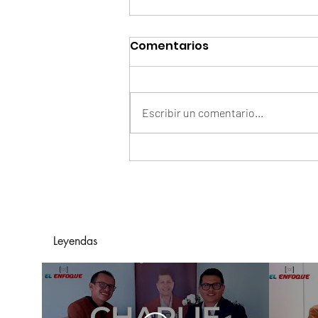
Comentarios
Escribir un comentario...
Arelys Henao Y Grupo
Exterminador De México
Presentan "En Manos
Ajenas"
Leyendas