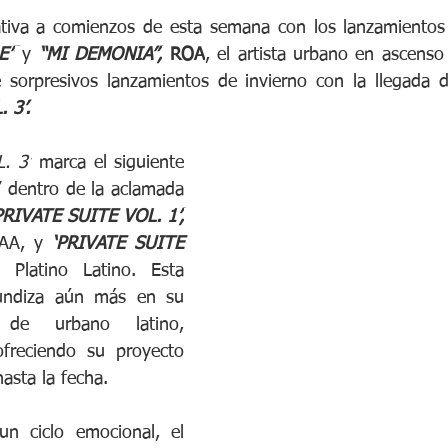
E”
 y 
“MI DEMONIA”,
ROA
, el artista urbano en ascenso
 3’.
. 3’
 marca el siguiente 
” dentro de la aclamada 
PRIVATE SUITE VOL. 1’,
IAA, y 
‘PRIVATE SUITE 
o Platino Latino. Esta 
undiza aún más en su 
 de urbano latino, 
freciendo su proyecto 
asta la fecha.
n ciclo emocional, el 