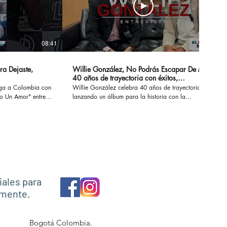
08:41
14:20
ra Dejaste,
Willie González, No Podrás Escapar De Mi -
40 años de trayectoria con éxitos,
sensualidad y erotismo
ega a Colombia con
Willie González celebra 40 años de trayectoria
Un Amor" entre
lanzando un álbum para la historia con la
 conversamos de su
recopilación de sus éxitos. #nopodrasescapardemi
z, Marck Antonhy,
#sisupieras #williegonzalez #enlaintimidad
os.
#noescasualidad
necesitounamor
iales para
amente.
Bogotá Colombia.