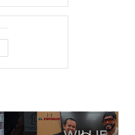
 & Gero, los artistas
tieron a la Gala De
 New Artist
wcase En Ciudad De
ico