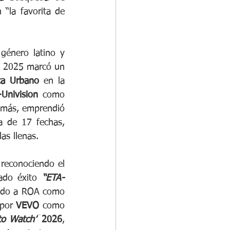
“la favorita de 
énero latino y 
e 2025 marcó un 
ca Urbano
 en la 
Univision 
como
emás, emprendió 
 de 17 fechas, 
as llenas. 
 reconociendo el 
ado éxito 
“ETA-
ndo a ROA como 
por 
VEVO
 como 
to Watch”
 2026
, 