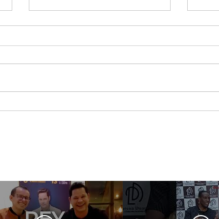
Jessi Uribe pregunta lo
Maca
que nadie quiere
asis
responder ¿Qué Pasó
Best
Ayer?
Sho
Méx