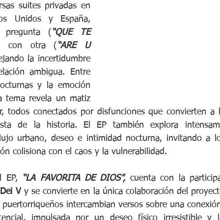
sas suites privadas en 
os Unidos y España, 
 pregunta (
“QUE TE 
a con otra (
“ARE U 
lejando la incertidumbre 
lación ambigua. Entre 
nocturnas y la emoción 
a tema revela un matiz 
, todos conectados por disfunciones que convierten a la
ista de la historia. El EP también explora intensa
lujo urbano, deseo e intimidad nocturna, invitando a l
n colisiona con el caos y la vulnerabilidad.
l EP, 
“LA FAVORITA DE DIOS”,
 cuenta con la participa
 
Dei V
 y se convierte en la única colaboración del proyecto
 puertorriqueños intercambian versos sobre una conexión
encial, impulsada por un deseo físico irresistible y 