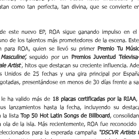
ratan como tan perfecta, tan divina, que se convierte en 
de este nuevo EP, ROA sigue ganando impulso en el g
uno de los talentos más prometedores de la escena. Est
n para ROA, quien se llevó su primer 
Premio Tu Músi
Masculine’,
 seguido por un 
Premios Juventud Televisa-
e Artist’
, hitos que destacan su creciente influencia. Ad
s Unidos de 25 fechas y una gira principal por España
gotadas, presentándose en menos de 30 días frente a sal
 le ha valido más de 
18 placas certificadas por la RIAA
,
sus lanzamientos hasta la fecha, incluyendo su destac
la lista 
Top 50 Hot Latin Songs
de Billboard
, consolida
a ola de la isla. Más recientemente, ROA fue reconocido 
seleccionados para la esperada campaña
“DSCVR Artists 