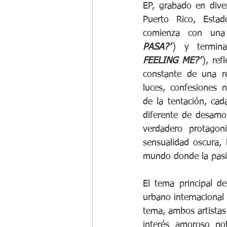
EP, grabado en diver
Puerto Rico, Estad
comienza con una
PASA?”
) y termin
FEELING ME?”
), ref
constante de una re
luces, confesiones 
de la tentación, cad
diferente de desamor
verdadero protagon
sensualidad oscura, 
mundo donde la pasió
El tema principal de
urbano internacional
tema, ambos artistas
interés amoroso pot