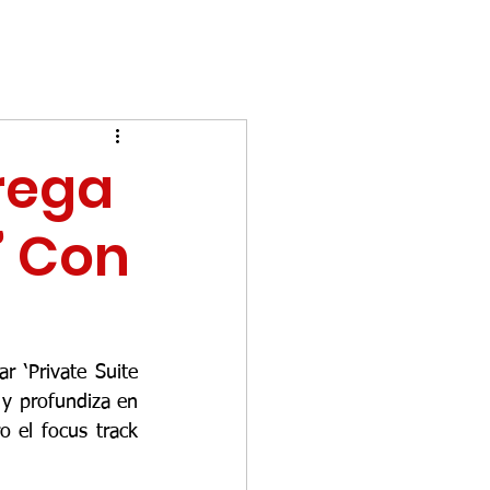
trega
e’ Con
r ‘Private Suite 
o y profundiza en 
 el focus track 