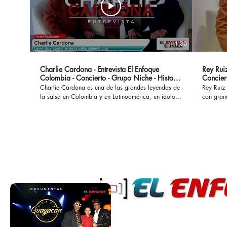
11:36
Charlie Cardona - Entrevista El Enfoque
Rey Ruiz
Colombia - Concierto - Grupo Niche - Historia
Concier
- Canciones
Charlie Cardona es una de las grandes leyendas de
Rey Ruiz 
la salsa en Colombia y en Latinoamérica, un ídolo
con gran
que hizo parte del Grupo Niche y ha interpretado
No Me Ac
grandes éxitos que permanecen a lo largo del
al mundo
tiempo. #charliecardona #gruponiche #canciones
acompañad
#buscapordendro #unaaventura #separeciotantoati
desamores. En esta oportunidad con
#concierto #presentacion #vida #colombia #salsa
marco de
#salsaromantica #salsacolombiana
cual se l
Bogotá. #reyruiz #salsaromantica #salsarosa
#salsarom
#romanti
#salsacon