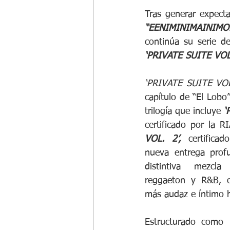
“EENIMINIMAINIMO
‘PRIVATE SUITE VOL.
‘PRIVATE SUITE VOL
capítulo de “El Lobo
trilogía que incluye
‘
certificado por la R
VOL. 2’,
certificad
nueva entrega prof
distintiva mezcla
reggaeton y R&B, o
más audaz e íntimo h
Estructurado como u