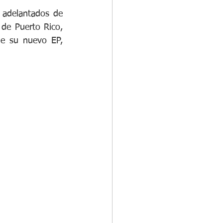
Tras generar expectativa a comienzos de esta semana con los lanzamientos adelantados de 
 de Puerto Rico, 
continúa su serie de sorpresivos lanzamientos de invierno con la llegada de su nuevo EP, 