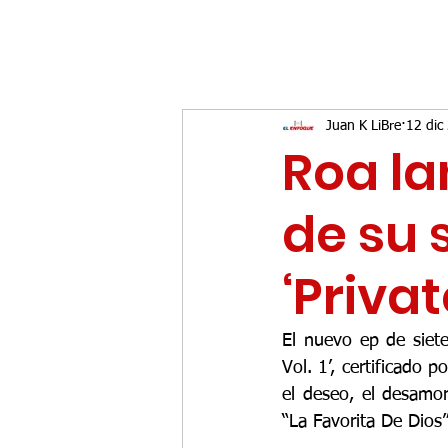
Juan K LiBre
12 dic
Roa la
de su s
‘Privat
El nuevo ep de siete 
Vol. 1’, certificado po
el deseo, el desamor
“La Favorita De Dios”