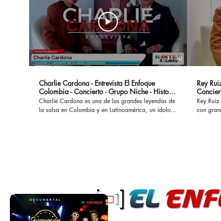
11:36
Charlie Cardona - Entrevista El Enfoque
Rey Ruiz
Colombia - Concierto - Grupo Niche - Historia
Concier
- Canciones
Charlie Cardona es una de las grandes leyendas de
Rey Ruiz 
la salsa en Colombia y en Latinoamérica, un ídolo
con gran
que hizo parte del Grupo Niche y ha interpretado
No Me Ac
grandes éxitos que permanecen a lo largo del
al mundo
tiempo. #charliecardona #gruponiche #canciones
acompañad
#buscapordendro #unaaventura #separeciotantoati
desamores. En esta oportunidad con
#concierto #presentacion #vida #colombia #salsa
marco de
#salsaromantica #salsacolombiana
cual se l
Bogotá. #reyruiz #salsaromantica #salsarosa
#salsarom
#romanti
#salsacon