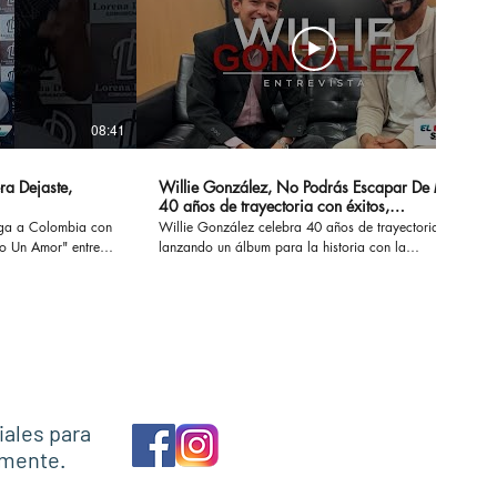
08:41
14:20
ra Dejaste,
Willie González, No Podrás Escapar De Mi -
40 años de trayectoria con éxitos,
sensualidad y erotismo
ega a Colombia con
Willie González celebra 40 años de trayectoria
Un Amor" entre
lanzando un álbum para la historia con la
 conversamos de su
recopilación de sus éxitos. #nopodrasescapardemi
z, Marck Antonhy,
#sisupieras #williegonzalez #enlaintimidad
os.
#noescasualidad
necesitounamor
iales para
amente.