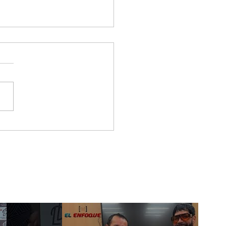
 & Gero, los artistas
tieron a la Gala De
 New Artist
wcase En Ciudad De
ico