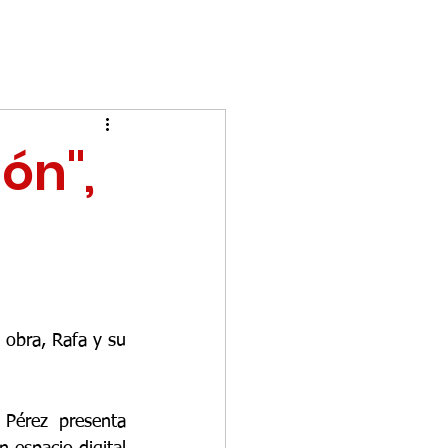
ón",
a
obra, Rafa y su 
 Pérez presenta 