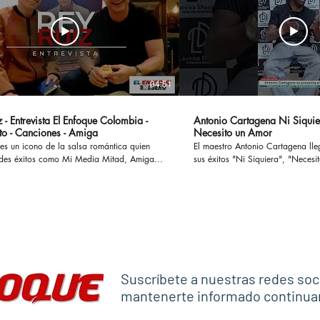
04:51
 - Entrevista El Enfoque Colombia -
Antonio Cartagena Ni Siquie
to - Canciones - Amiga
Necesito un Amor
es un icono de la salsa romántica quien
El maestro Antonio Cartagena ll
des éxitos como Mi Media Mitad, Amiga,
sus éxitos "Ni Siquiera", "Necesito 
ostumbro o Si te Preguntan, han cautivado
otros, ademas en esta entrevista
 enamorado a muchas parejas y
paso por Rmm junto a Celia Cru
o a otras tantas en sus historias y
Frankie Ruiz, Tito Puente entre otr
versamos en
#antoniocartagena #nisiquiera #
l concierto Las Leyendas de La Salsa el
#rumba #salsaromantica
levará a cabo en el Estadio El Campin en
anticaviejitasperobonitas #salsaclasica
co #salsomanos #salsacubana #salsabaul
Suscríbete a nuestras redes soc
estilo
mantenerte informado continu