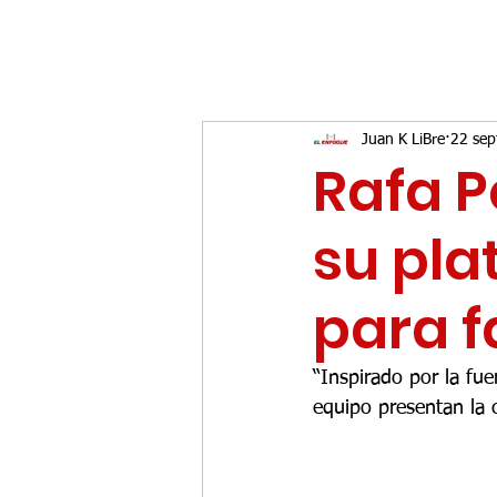
Juan K LiBre
22 sep
Rafa P
su pla
para f
“Inspirado por la fu
equipo presentan la c