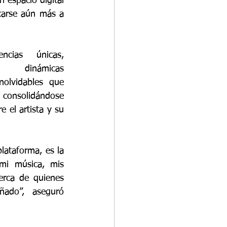
 espacio digital 
carse aún más a 
ncias únicas, 
, dinámicas 
olvidables que 
 consolidándose 
 el artista y su 
ataforma, es la 
mi música, mis 
erca de quienes 
do”, aseguró 