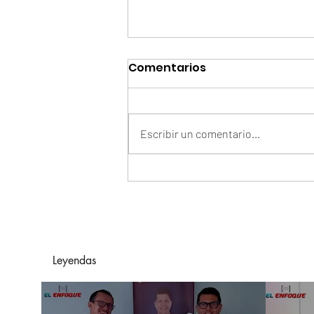
Comentarios
Escribir un comentario...
Arelys Henao Y Grupo
Exterminador De México
Presentan "En Manos
Ajenas"
Leyendas