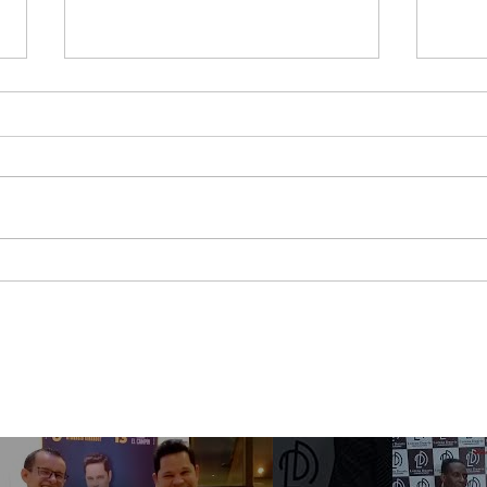
Jessi Uribe pregunta lo
Maca
que nadie quiere
asis
responder ¿Qué Pasó
Best
Ayer?
Sho
Méx