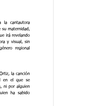
 la cantautora 
 su maternidad, 
e irá revelando 
a y visual, sin 
énero regional 
rtiz, la canción 
l en el que se 
ni por alguien 
uien ha sabido 