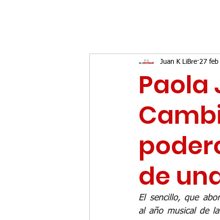
Juan K LiBre
27 feb
Paola 
Cambi
podero
de un
El sencillo, que abo
al año musical de l