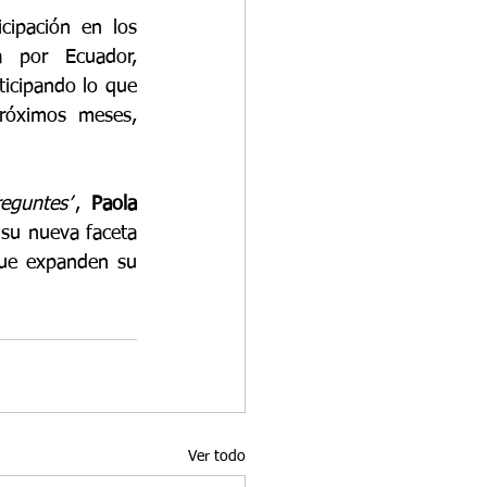
ipación en los 
 por Ecuador, 
cipando lo que 
róximos meses, 
eguntes”
, 
Paola 
 su nueva faceta 
ue expanden su 
Ver todo