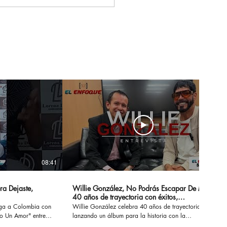
 & Gero, los artistas
tieron a la Gala De
 New Artist
wcase En Ciudad De
ico
08:41
14:20
ra Dejaste,
Willie González, No Podrás Escapar De Mi -
40 años de trayectoria con éxitos,
sensualidad y erotismo
ega a Colombia con
Willie González celebra 40 años de trayectoria
Un Amor" entre
lanzando un álbum para la historia con la
 conversamos de su
recopilación de sus éxitos. #nopodrasescapardemi