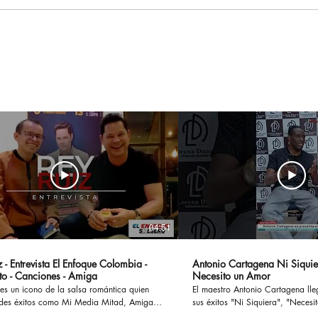
Jessi Uribe pregunta lo
Maca
que nadie quiere
asis
responder ¿Qué Pasó
Best
Ayer?
Sho
Méx
04:51
 - Entrevista El Enfoque Colombia -
Antonio Cartagena Ni Siquie
to - Canciones - Amiga
Necesito un Amor
es un icono de la salsa romántica quien
El maestro Antonio Cartagena ll
des éxitos como Mi Media Mitad, Amiga,
sus éxitos "Ni Siquiera", "Necesito 
ostumbro o Si te Preguntan, han cautivado
otros, ademas en esta entrevista