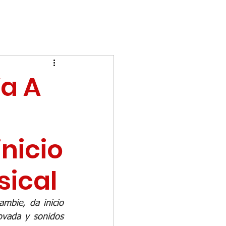
Va A
nicio
sical
mbie, da inicio 
ovada y sonidos 