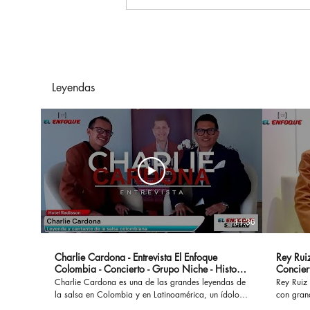
Arelys Henao Y Grupo
Exterminador De México
Presentan "En Manos
Ajenas"
Leyendas
11:36
Charlie Cardona - Entrevista El Enfoque
Rey Ruiz
Colombia - Concierto - Grupo Niche - Historia
Concier
- Canciones
Charlie Cardona es una de las grandes leyendas de
Rey Ruiz 
la salsa en Colombia y en Latinoamérica, un ídolo
con gran
que hizo parte del Grupo Niche y ha interpretado
No Me Ac