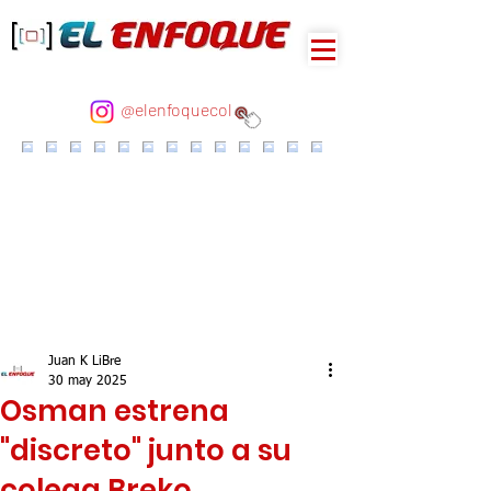
@elenfoquecol
Juan K LiBre
30 may 2025
Osman estrena
"discreto" junto a su
colega Breko