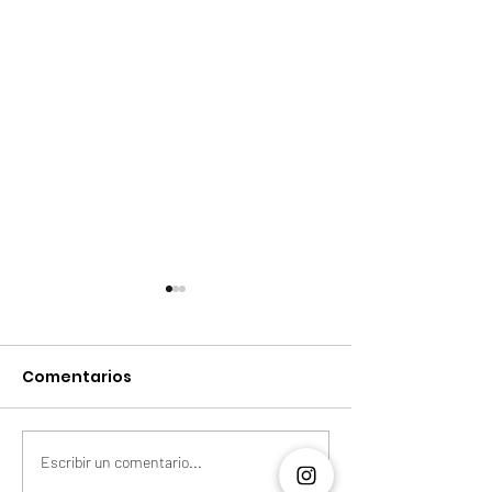
Comentarios
Escribir un comentario...
El Enfoque Colombia
Crear empres