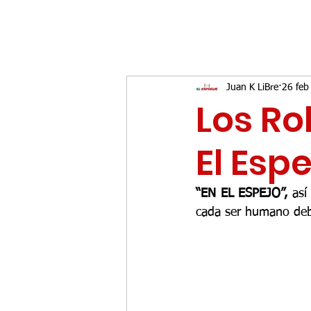
Juan K LiBre
26 feb
Los Ro
El Espe
“EN EL ESPEJO”,
 así
cada ser humano debe