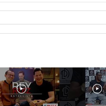
Jessi Uribe pregunta lo
Maca
que nadie quiere
asis
responder ¿Qué Pasó
Best
Ayer?
Sho
Méx
04:51