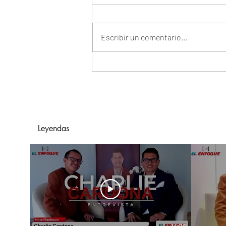
Escribir un comentario...
Arelys Henao Y Grupo
Exterminador De México
Presentan "En Manos
Ajenas"
Leyendas
11:36