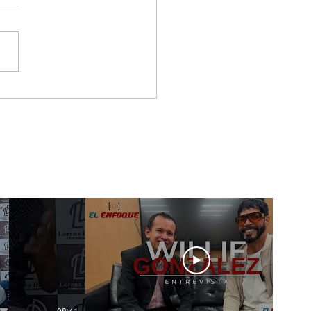
 & Gero, los artistas
tieron a la Gala De
 New Artist
wcase En Ciudad De
ico
08:41
14:20