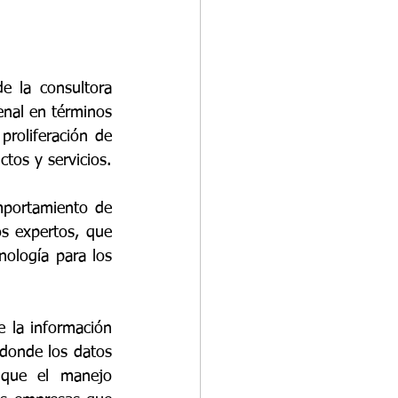
de la consultora 
enal en términos 
proliferación de 
ecosistemas que cada vez más están entrelazados con la integración de productos y servicios. 
omportamiento de 
s expertos, que 
ología para los 
e la información 
donde los datos 
que el manejo 