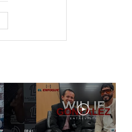
ar empresa es
nas el comienzo,
enerla es el
dadero reto
08:41
14:20