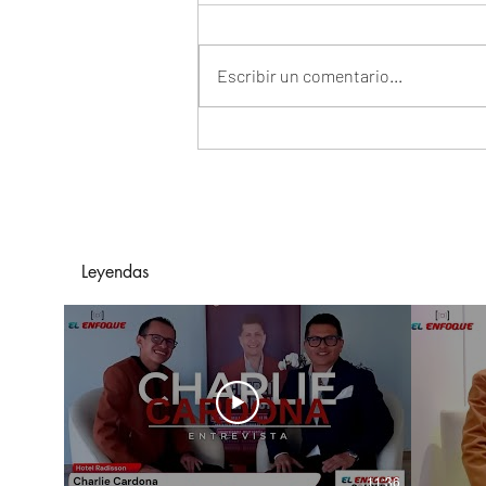
Escribir un comentario...
Parque Arauco consolida
Sale Fest como una de
las principales
temporadas
comerciales del segundo
Leyendas
semestre en Colombia
11:36