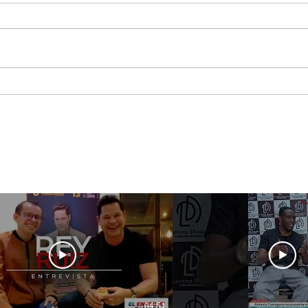
El Enfoque Colombia
Cre
llega a Puerto Rico para
ape
documentar la historia,
sost
la cultura y el legado de
ver
la salsa en el Caribe
04:51