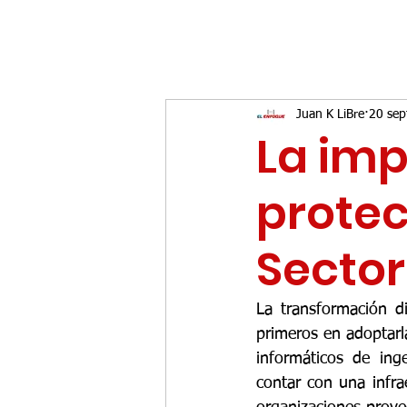
Juan K LiBre
20 sep
La imp
protec
Sector
La transformación d
primeros en adoptarl
informáticos de ing
contar con una infra