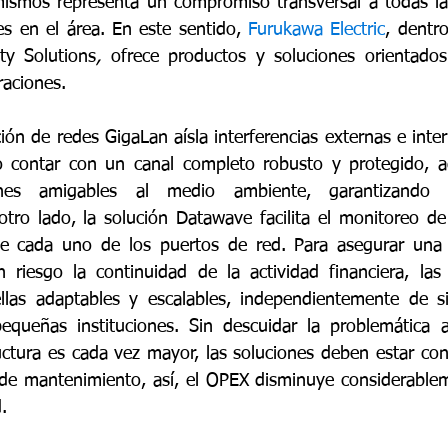
mismos representa un compromiso transversal a todas la
es en el área. En este sentido, 
Furukawa Electric
, dentr
ty Solutions
, 
ofrece productos y soluciones orientados 
raciones. 
ción de redes GigaLan aísla interferencias externas e inter
o contar con un canal completo robusto y protegido, a
iones amigables al medio ambiente, garantizando
otro lado, la solución Datawave facilita el monitoreo de 
de cada uno de los puertos de red. Para asegurar una 
 riesgo la continuidad de la actividad financiera, las
las adaptables y escalables, independientemente de si 
queñas instituciones. Sin descuidar la problemática ac
ructura es cada vez mayor, las soluciones deben estar con
 de mantenimiento, así, el OPEX disminuye considerable
. 