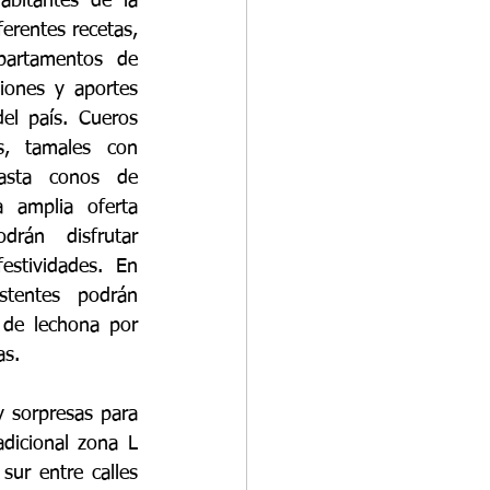
bitantes de la 
erentes recetas, 
partamentos de 
iones y aportes 
el país. Cueros 
as, tamales con 
sta conos de 
 amplia oferta 
rán disfrutar 
stividades. En 
stentes podrán 
 de lechona por 
s. 
 sorpresas para 
dicional zona L 
ur entre calles 