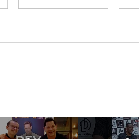
Hasta La Vista, Baby:
Par
Terminator 2: El Juicio
Sal
Final Regresa A Los Cines
las 
Para Celebrar Su 35º
tem
Aniversario
com
sem