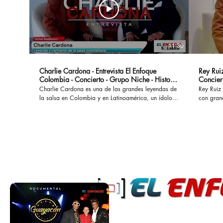
11:36
Charlie Cardona - Entrevista El Enfoque
Rey Ruiz
Colombia - Concierto - Grupo Niche - Historia
Concier
- Canciones
Charlie Cardona es una de las grandes leyendas de
Rey Ruiz 
la salsa en Colombia y en Latinoamérica, un ídolo
con gran
que hizo parte del Grupo Niche y ha interpretado
No Me Ac
grandes éxitos que permanecen a lo largo del
al mundo
tiempo. #charliecardona #gruponiche #canciones
acompañad
#buscapordendro #unaaventura #separeciotantoati
desamores. En esta oportunidad con
#concierto #presentacion #vida #colombia #salsa
marco de
#salsaromantica #salsacolombiana
cual se l
Bogotá. #reyruiz #salsaromantica #salsarosa
#salsarom
#romanti
#salsacon