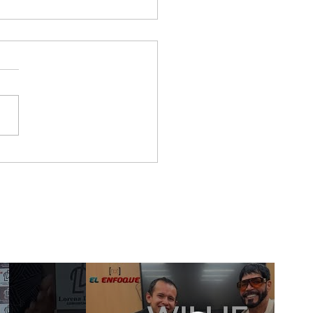
que Arauco consolida
e Fest como una de
principales
poradas
erciales del segundo
estre en Colombia