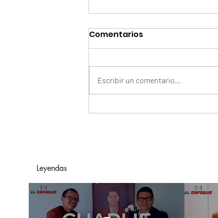
Comentarios
Escribir un comentario...
Smart: aprender un
nuevo idioma como
puerta a más
oportunidades
Leyendas