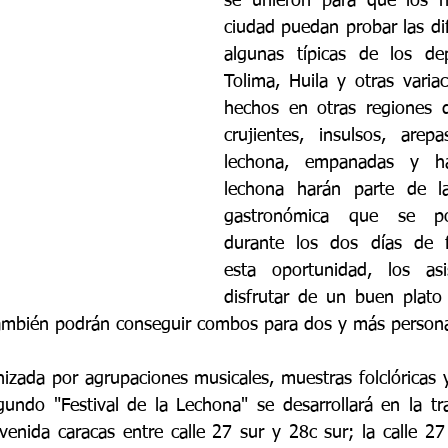
se unieron para que los ha
ciudad puedan probar las dif
algunas típicas de los de
Tolima, Huila y otras variac
hechos en otras regiones d
crujientes, insulsos, arep
lechona, empanadas y ha
lechona harán parte de la
gastronómica que se pod
durante los dos días de fe
esta oportunidad, los asi
disfrutar de un buen plato
también podrán conseguir combos para dos y más persona
nizada por agrupaciones musicales, muestras folclóricas y
egundo "Festival de la Lechona" se desarrollará en la tra
enida caracas entre calle 27 sur y 28c sur; la calle 27 s