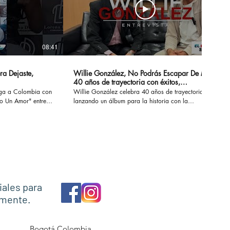
08:41
14:20
ra Dejaste,
Willie González, No Podrás Escapar De Mi -
40 años de trayectoria con éxitos,
sensualidad y erotismo
ega a Colombia con
Willie González celebra 40 años de trayectoria
Un Amor" entre
lanzando un álbum para la historia con la
 conversamos de su
recopilación de sus éxitos. #nopodrasescapardemi
z, Marck Antonhy,
#sisupieras #williegonzalez #enlaintimidad
os.
#noescasualidad
necesitounamor
iales para
amente.
Bogotá Colombia.