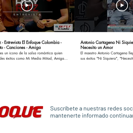
04:51
 - Entrevista El Enfoque Colombia -
Antonio Cartagena Ni Siquie
to - Canciones - Amiga
Necesito un Amor
es un icono de la salsa romántica quien
El maestro Antonio Cartagena ll
des éxitos como Mi Media Mitad, Amiga,
sus éxitos "Ni Siquiera", "Necesito 
ostumbro o Si te Preguntan, han cautivado
otros, ademas en esta entrevista
 enamorado a muchas parejas y
paso por Rmm junto a Celia Cru
o a otras tantas en sus historias y
Frankie Ruiz, Tito Puente entre otr
versamos en
#antoniocartagena #nisiquiera #
l concierto Las Leyendas de La Salsa el
#rumba #salsaromantica
levará a cabo en el Estadio El Campin en
anticaviejitasperobonitas #salsaclasica
co #salsomanos #salsacubana #salsabaul
Suscríbete a nuestras redes soc
estilo
mantenerte informado continu