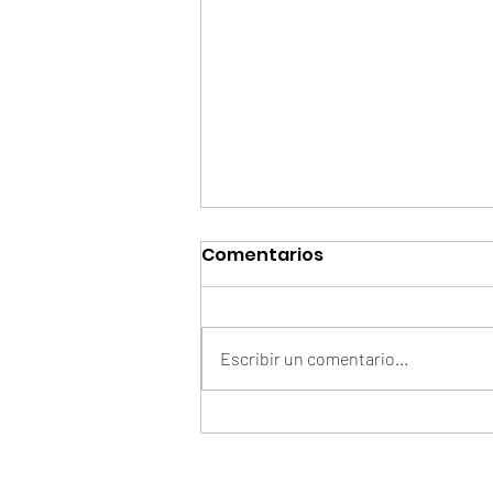
Comentarios
Escribir un comentario...
Arelys Henao Y Grupo
Exterminador De México
Presentan "En Manos