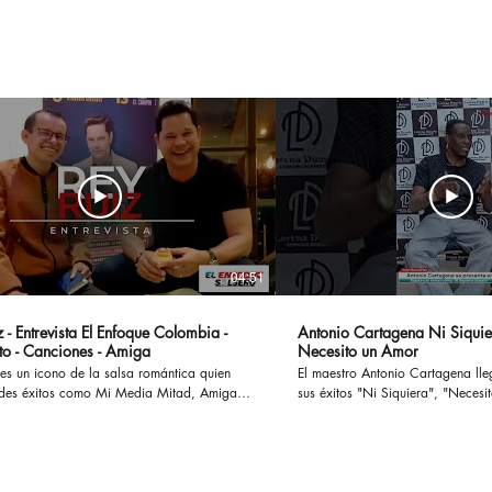
Ayer?
Sho
Méx
04:51
 - Entrevista El Enfoque Colombia -
Antonio Cartagena Ni Siquie
to - Canciones - Amiga
Necesito un Amor
es un icono de la salsa romántica quien
El maestro Antonio Cartagena ll
des éxitos como Mi Media Mitad, Amiga,
sus éxitos "Ni Siquiera", "Necesito 
ostumbro o Si te Preguntan, han cautivado
otros, ademas en esta entrevista
 enamorado a muchas parejas y
paso por Rmm junto a Celia Cru
o a otras tantas en sus historias y
Frankie Ruiz, Tito Puente entre otr
versamos en
#antoniocartagena #nisiquiera #
l concierto Las Leyendas de La Salsa el
#rumba #salsaromantica