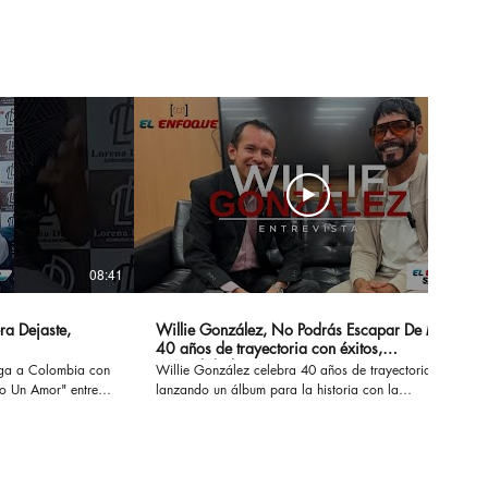
wcase En Ciudad De
ico
08:41
14:20
ra Dejaste,
Willie González, No Podrás Escapar De Mi -
40 años de trayectoria con éxitos,
sensualidad y erotismo
ega a Colombia con
Willie González celebra 40 años de trayectoria
Un Amor" entre
lanzando un álbum para la historia con la
 conversamos de su
recopilación de sus éxitos. #nopodrasescapardemi
z, Marck Antonhy,
#sisupieras #williegonzalez #enlaintimidad
os.
#noescasualidad
necesitounamor