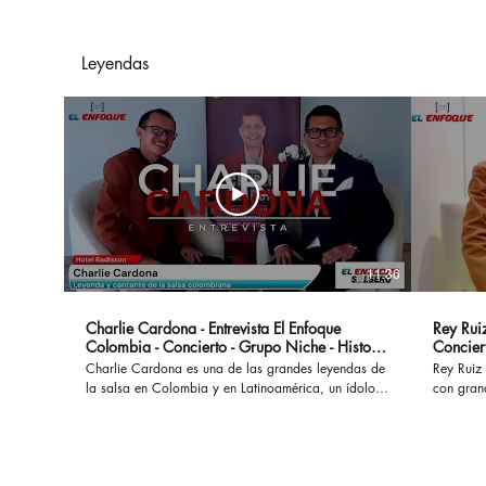
Ajenas"
Leyendas
11:36
Charlie Cardona - Entrevista El Enfoque
Rey Ruiz
Colombia - Concierto - Grupo Niche - Historia
Concier
- Canciones
Charlie Cardona es una de las grandes leyendas de
Rey Ruiz 
la salsa en Colombia y en Latinoamérica, un ídolo
con gran
que hizo parte del Grupo Niche y ha interpretado
No Me Ac
grandes éxitos que permanecen a lo largo del
al mundo
tiempo. #charliecardona #gruponiche #canciones
acompañad
#buscapordendro #unaaventura #separeciotantoati
desamores. En esta oportunidad con
#concierto #presentacion #vida #colombia #salsa
marco de