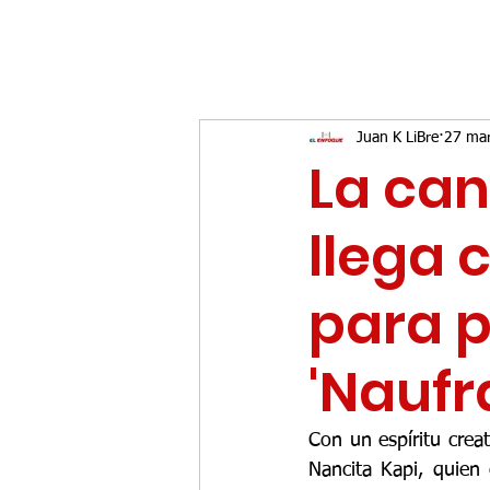
Juan K LiBre
27 ma
La can
llega 
para p
'Naufr
Con un espíritu crea
Nancita Kapi, quien 