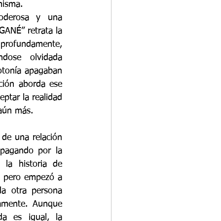
misma. 
oderosa y una 
ANÉ” retrata la 
 profundamente, 
dose olvidada 
otonía apagaban 
ción aborda ese 
ptar la realidad 
aún más. 
de una relación 
pagando por la 
la historia de 
 pero empezó a 
la otra persona 
amente. Aunque 
a es igual, la 