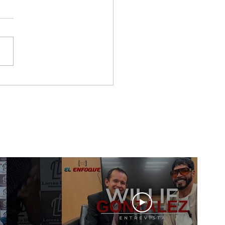
 & Gero, los artistas
tieron a la Gala De
 New Artist
wcase En Ciudad De
ico