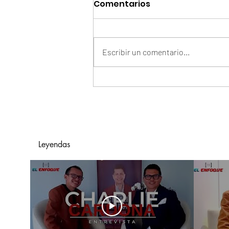
Comentarios
Escribir un comentario...
Arelys Henao Y Grupo
Exterminador De México
Presentan "En Manos
Ajenas"
Leyendas