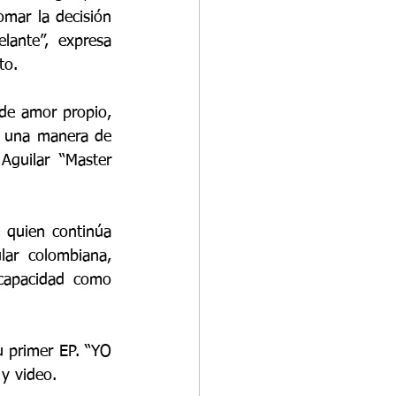
mar la decisión 
lante”, expresa 
to. 
e amor propio, 
s una manera de 
guilar “Master 
quien continúa 
ar colombiana, 
capacidad como 
 primer EP. “YO 
 y video.