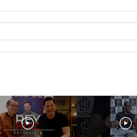
Jessi Uribe pregunta lo
Maca
que nadie quiere
asis
responder ¿Qué Pasó
Best
Ayer?
Sho
Méx