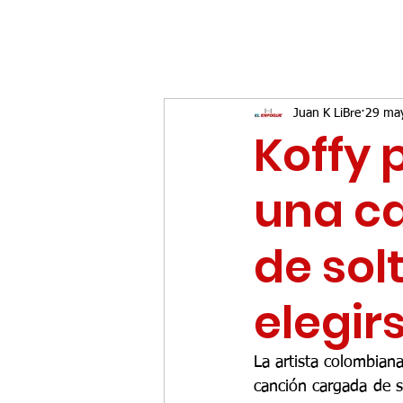
Juan K LiBre
29 ma
Koffy 
una ca
de solt
elegir
La artista colombian
canción cargada de s