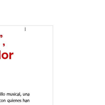
,
lor
lo musical, una 
con quienes han 