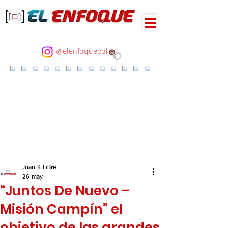
@elenfoquecol
Juan K LiBre
26 may
“Juntos De Nuevo –
Misión Campín” el
objetivo de las grandes