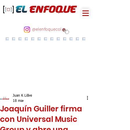
@elenfoquecol
Juan K LiBre
18 mar
Joaquín Guiller firma
con Universal Music
Group y abre una