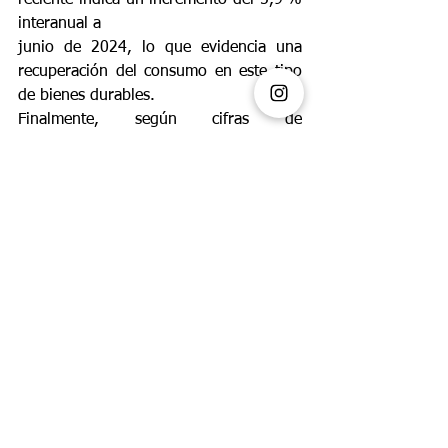
reciente indica un incremento del 5,9 % 
interanual a
junio de 2024, lo que evidencia una 
recuperación del consumo en este tipo 
de bienes durables.
Finalmente, según cifras de 
ProColombia, el sistema moda 
colombiano exportó US$212,2
millones en el primer trimestre de 2025, 
con un crecimiento del 5,4 % frente al 
año anterior.
Rubros como moda hogar y joyería 
destacaron con incrementos del 40 % y 
22 %
respectivamente. La creatividad y la 
sostenibilidad siguen siendo sello 
distintivo del sector.
La Feria del Hogar 2025 es una 
plataforma comercial de gran impacto 