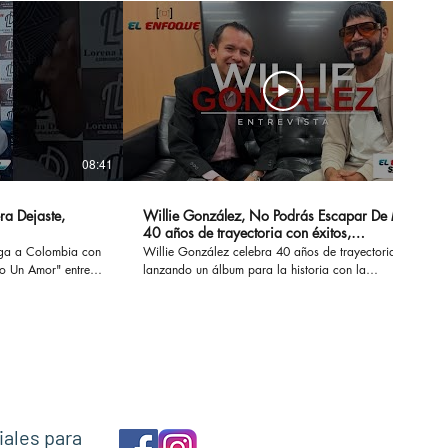
08:41
14:20
ra Dejaste,
Willie González, No Podrás Escapar De Mi -
40 años de trayectoria con éxitos,
sensualidad y erotismo
ega a Colombia con
Willie González celebra 40 años de trayectoria
Un Amor" entre
lanzando un álbum para la historia con la
 conversamos de su
recopilación de sus éxitos. #nopodrasescapardemi
z, Marck Antonhy,
#sisupieras #williegonzalez #enlaintimidad
os.
#noescasualidad
necesitounamor
iales para