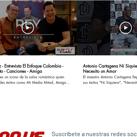
04:51
 - Entrevista El Enfoque Colombia -
Antonio Cartagena Ni Siquie
to - Canciones - Amiga
Necesito un Amor
es un icono de la salsa romántica quien
El maestro Antonio Cartagena ll
des éxitos como Mi Media Mitad, Amiga,
sus éxitos "Ni Siquiera", "Necesito 
ostumbro o Si te Preguntan, han cautivado
otros, ademas en esta entrevista
 enamorado a muchas parejas y
paso por Rmm junto a Celia Cru
o a otras tantas en sus historias y
Frankie Ruiz, Tito Puente entre otr
versamos en
#antoniocartagena #nisiquiera #
l concierto Las Leyendas de La Salsa el
#rumba #salsaromantica
levará a cabo en el Estadio El Campin en
anticaviejitasperobonitas #salsaclasica
co #salsomanos #salsacubana #salsabaul
Suscríbete a nuestras redes soc