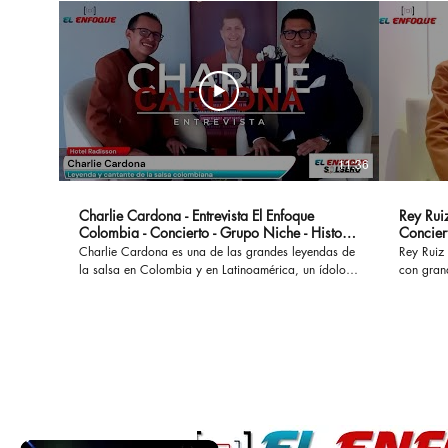
11:36
Charlie Cardona - Entrevista El Enfoque
Rey Ruiz
Colombia - Concierto - Grupo Niche - Historia
Concier
- Canciones
Charlie Cardona es una de las grandes leyendas de
Rey Ruiz 
la salsa en Colombia y en Latinoamérica, un ídolo
con gran
que hizo parte del Grupo Niche y ha interpretado
No Me Ac
grandes éxitos que permanecen a lo largo del
al mundo
tiempo. #charliecardona #gruponiche #canciones
acompañad
#buscapordendro #unaaventura #separeciotantoati
desamores. En esta oportunidad con
#concierto #presentacion #vida #colombia #salsa
marco de
#salsaromantica #salsacolombiana
cual se l
Bogotá. #reyruiz #salsaromantica #salsarosa
#salsarom
#romanti