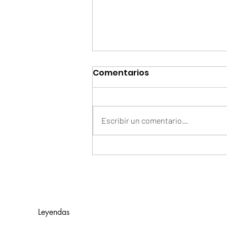
Comentarios
Escribir un comentario...
Smart: aprender un
nuevo idioma como
puerta a más
oportunidades
Leyendas