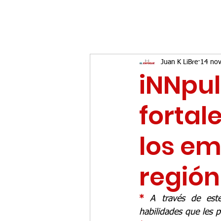
Juan K LiBre
14 no
iNNpul
fortal
los em
región
* 
A través de este
habilidades que les 