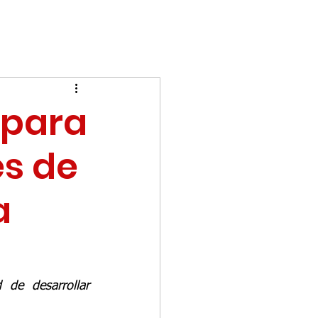
 para
es de
a
de desarrollar 