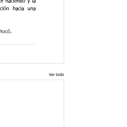
r haciendo y la 
ción hacia una 
hocó.
Ver todo