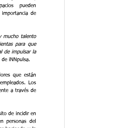
acios pueden 
 importancia de 
 mucho talento 
entas para que 
 de impulsar la 
 de iNNpulsa.
ores que están 
empleados. Los 
interesados podrán participar sin ningún costo y deberán inscribirse previamente a través de 
o de incidir en 
en personas del 