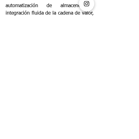
automatización de almacenes e 
integración fluida de la cadena de valor, 
sus soluciones mejoran la agilidad y 
reducen los costos operativos. Los 
agentes de IA de Globant mejoran el 
acceso a los datos, permitiendo a los 
equipos tomar decisiones más rápidas e 
inteligentes en un entorno en constante 
cambio.
5. Talento aumentado y transformación 
del modelo de negocio: Mediante la 
automatización de tareas repetitivas en 
áreas como marketing, finanzas y 
operaciones, el Studio libera tiempo 
para actividades estratégicas, creativas y 
de alto impacto. Esta estrategia no solo 
potencia al talento, sino que lo 