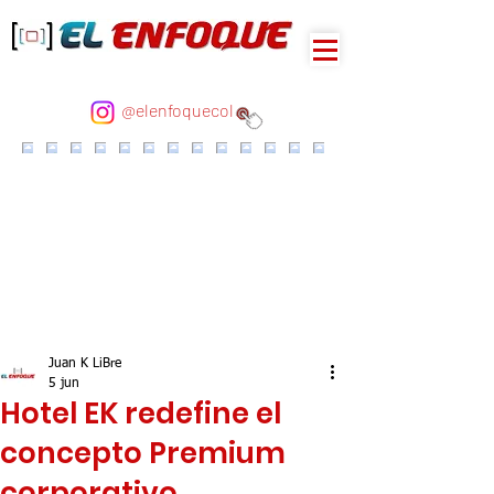
@elenfoquecol
Juan K LiBre
5 jun
Hotel EK redefine el
concepto Premium
corporativo