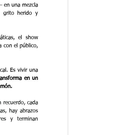
 en una mezcla 
 grito herido y 
ticas, el show 
 con el público, 
l. Es vivir una 
ransforma en un 
ulmón.
n recuerdo, cada 
as, hay abrazos 
es y terminan 