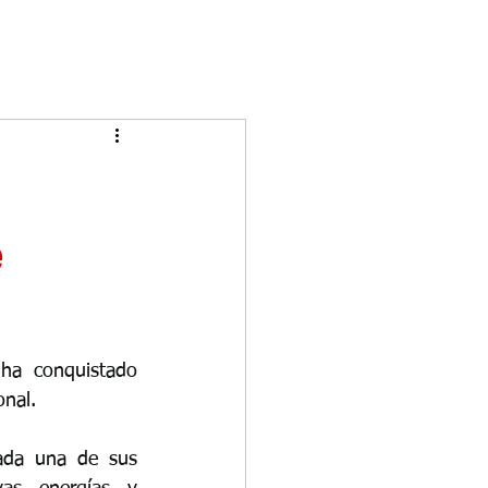
e
ha conquistado 
onal.
ada una de sus 