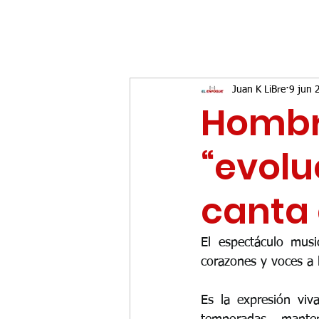
Juan K LiBre
9 jun 
Hombr
“evolu
canta 
El espectáculo mus
corazones y voces a l
Es la expresión vi