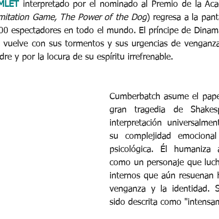
MLET
interpretado por el nominado al Premio de la Ac
mitation Game, The Power of the Dog
) regresa a la panta
0 espectadores en todo el mundo. El príncipe de Dinama
, vuelve con sus tormentos y sus urgencias de venganza
re y por la locura de su espíritu irrefrenable.
Cumberbatch asume el papel 
gran tragedia de Shakes
interpretación universalmen
su complejidad emocional
psicológica. Él humaniza 
como un personaje que lucha
internos que aún resuenan ho
venganza y la identidad. S
sido descrita como "intensam