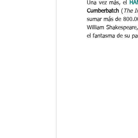
Una vez más, el 
HA
Cumberbatch
 (
The I
sumar más de 800.00
William Shakespeare
el fantasma de su pad