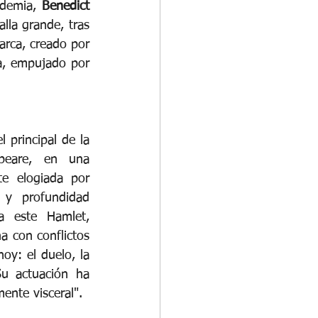
ademia, 
Benedict 
lla grande, tras 
rca, creado por 
, empujado por 
principal de la 
peare, en una 
te elogiada por 
 y profundidad 
a este Hamlet, 
 con conflictos 
y: el duelo, la 
u actuación ha 
ente visceral".