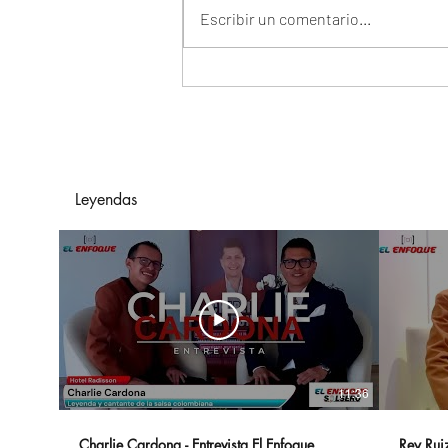
Escribir un comentario...
Hasta La Vista, Baby:
Terminator 2: El Juicio
Final Regresa A Los Cines
Para Celebrar Su 35º
Aniversario
Leyendas
11:36
Charlie Cardona - Entrevista El Enfoque
Rey Ruiz