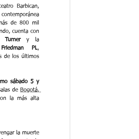
eatro Barbican, 
 contemporánea 
ás de 800 mil 
ndo, cuenta con 
y Turner 
y la 
Friedman PL
, 
 de los últimos 
imo sábado 5 y 
salas de 
Bogotá, 
on la más alta 
vengar la muerte 