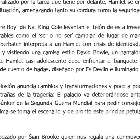
alizado por la tarea que tiene por delante, Hamlet se en
situación, amenazando tanto su cordura como la segurida
re Boy’ de Nat King Cole levantan el telón de esta irreve
bles como el ‘ser o no ser’ cambian de lugar de maner
rbatch interpreta a un Hamlet con crisis de identidad. 
es y vistiendo una camisa estilo David Bowie, un pantaló
te Hamlet casi adolescente debe enfrentar el banquete 
de cuento de hadas, diseñado por Es Devlin e iluminado
losión anuncia cambios y transformaciones y poco a poc
trañas de la tragedia: El palacio va deteriorándose ante
búnker de la Segunda Guerra Mundial para pedir consejo
ma se toma el escenario y de pronto este príncipe petulan
ezado por Sian Brooke quien nos regala una conmovedo