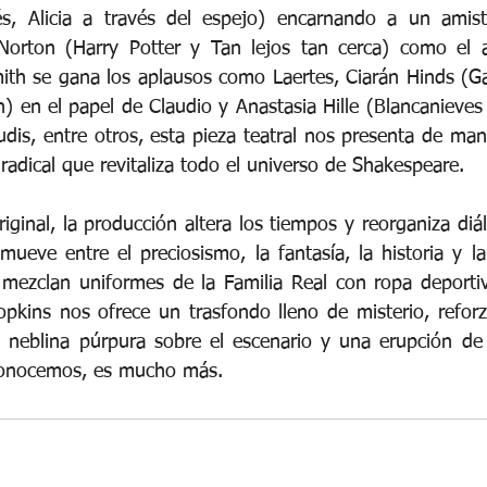
és, Alicia a través del espejo) encarnando a un amisto
Norton (Harry Potter y Tan lejos tan cerca) como el an
th se gana los aplausos como Laertes, Ciarán Hinds (Ga
) en el papel de Claudio y Anastasia Hille (Blancanieves 
dis, entre otros, esta pieza teatral nos presenta de mane
adical que revitaliza todo el universo de Shakespeare.
iginal, la producción altera los tiempos y reorganiza diá
ueve entre el preciosismo, la fantasía, la historia y la 
s mezclan uniformes de la Familia Real con ropa deportiva
kins nos ofrece un trasfondo lleno de misterio, reforz
 neblina púrpura sobre el escenario y una erupción de 
conocemos, es mucho más.