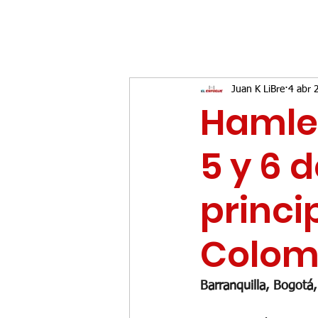
Juan K LiBre
4 abr 
Hamlet
5 y 6 d
princi
Colom
Barranquilla, Bogotá