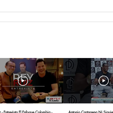
Aitana Pone La Banda
El 
Sonora Al Segundo Título
lleg
Mundial De España Con
docu
Su Hit Global
la c
“Superestrella"
la s
04:51
 - Entrevista El Enfoque Colombia -
Antonio Cartagena Ni Siquie