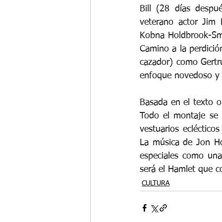
Bill (28 días despu
veterano actor Jim 
Kobna Holdbrook-Smi
Camino a la perdición
cazador) como Gertru
enfoque novedoso y r
Basada en el texto or
Todo el montaje se m
vestuarios ecléctico
La música de Jon Hop
especiales como una
será el Hamlet que 
CULTURA