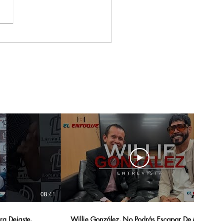
Enfoque Colombia
a a Puerto Rico para
mentar la historia,
ultura y el legado de
alsa en el Caribe
08:41
14:20
ra Dejaste,
Willie González, No Podrás Escapar De Mi -