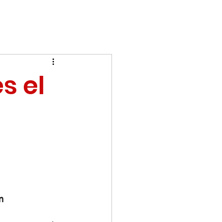
s el
n