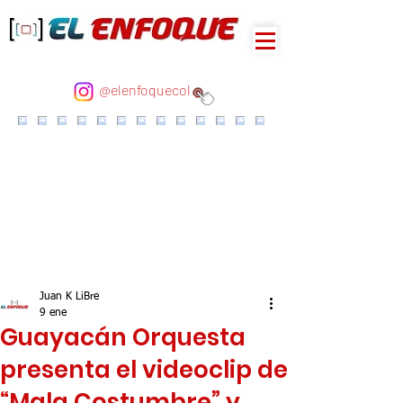
@elenfoquecol
Juan K LiBre
9 ene
Guayacán Orquesta
presenta el videoclip de
“Mala Costumbre” y