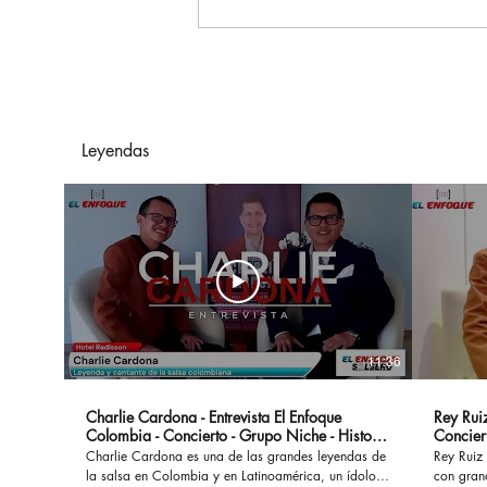
Smart: aprender un
nuevo idioma como
puerta a más
oportunidades
Leyendas
11:36
Charlie Cardona - Entrevista El Enfoque
Rey Ruiz
Colombia - Concierto - Grupo Niche - Historia
Concier
- Canciones
Charlie Cardona es una de las grandes leyendas de
Rey Ruiz 
la salsa en Colombia y en Latinoamérica, un ídolo
con gran