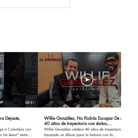
que Arauco consolida
e Fest como una de
principales
poradas
erciales del segundo
estre en Colombia
08:41
14:20
ra Dejaste,
Willie González, No Podrás Escapar De Mi -
40 años de trayectoria con éxitos,
sensualidad y erotismo
ega a Colombia con
Willie González celebra 40 años de trayectoria
Un Amor" entre
lanzando un álbum para la historia con la