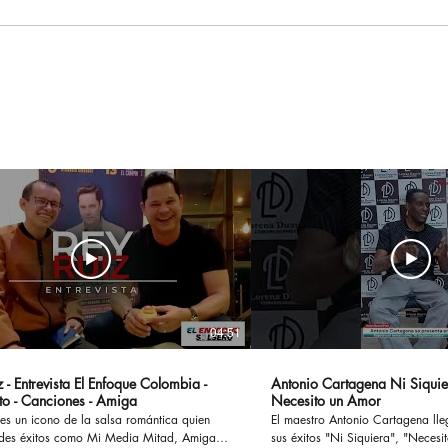
Hasta La Vista, Baby:
Par
Terminator 2: El Juicio
Sal
Final Regresa A Los Cines
las 
Para Celebrar Su 35º
tem
Aniversario
com
sem
04:51
 - Entrevista El Enfoque Colombia -
Antonio Cartagena Ni Siquie
to - Canciones - Amiga
Necesito un Amor
es un icono de la salsa romántica quien
El maestro Antonio Cartagena ll
des éxitos como Mi Media Mitad, Amiga,
sus éxitos "Ni Siquiera", "Necesito 