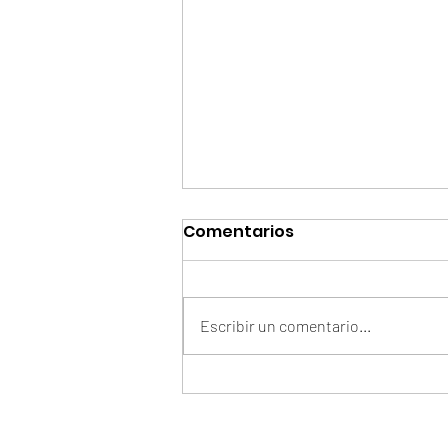
Comentarios
Escribir un comentario...
Del check-in a la rutina:
cómo los hoteles
colombianos se están