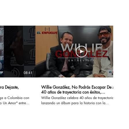
os Océanos del
do
08:41
14:20
ra Dejaste,
Willie González, No Podrás Escapar De Mi -
40 años de trayectoria con éxitos,
sensualidad y erotismo
ega a Colombia con
Willie González celebra 40 años de trayectoria
Un Amor" entre
lanzando un álbum para la historia con la
 conversamos de su
recopilación de sus éxitos. #nopodrasescapardemi
z, Marck Antonhy,
#sisupieras #williegonzalez #enlaintimidad
os.
#noescasualidad
necesitounamor