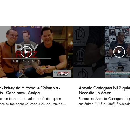
tecnología para gastar
de l
menos
Mun
04:51
 - Entrevista El Enfoque Colombia -
Antonio Cartagena Ni Siquie
to - Canciones - Amiga
Necesito un Amor
es un icono de la salsa romántica quien
El maestro Antonio Cartagena ll
des éxitos como Mi Media Mitad, Amiga,
sus éxitos "Ni Siquiera", "Necesito 
ostumbro o Si te Preguntan, han cautivado
otros, ademas en esta entrevista
 enamorado a muchas parejas y
paso por Rmm junto a Celia Cru
o a otras tantas en sus historias y
Frankie Ruiz, Tito Puente entre otr
versamos en
#antoniocartagena #nisiquiera #
l concierto Las Leyendas de La Salsa el
#rumba #salsaromantica