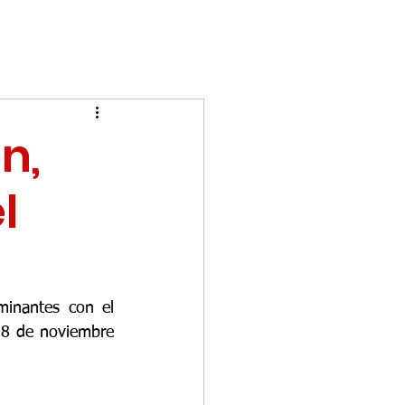
n,
l
inantes con el 
18 de noviembre 