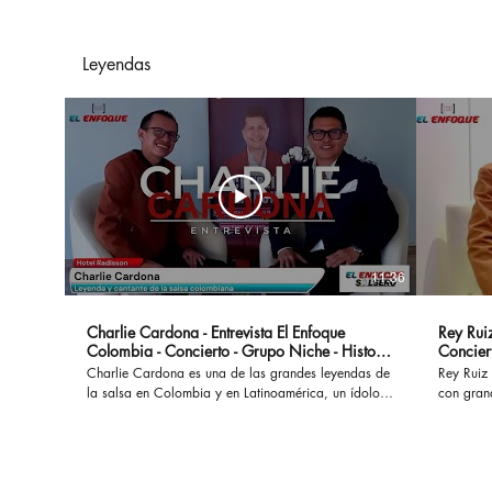
convirtiendo en parte del
día a día
Leyendas
11:36
Charlie Cardona - Entrevista El Enfoque
Rey Ruiz
Colombia - Concierto - Grupo Niche - Historia
Concier
- Canciones
Charlie Cardona es una de las grandes leyendas de
Rey Ruiz 
la salsa en Colombia y en Latinoamérica, un ídolo
con gran
que hizo parte del Grupo Niche y ha interpretado
No Me Ac
grandes éxitos que permanecen a lo largo del
al mundo
tiempo. #charliecardona #gruponiche #canciones
acompañad
#buscapordendro #unaaventura #separeciotantoati
desamores. En esta oportunidad con
#concierto #presentacion #vida #colombia #salsa
marco de