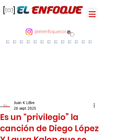
@elenfoquecol
Juan K LiBre
26 sept 2025
Es un “privilegio” la
canción de Diego López
Y Laura Kalop que se