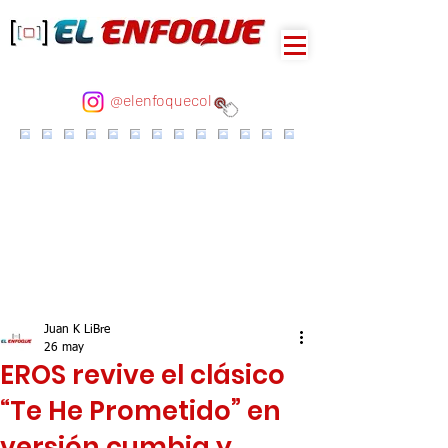
@elenfoquecol
Juan K LiBre
26 may
EROS revive el clásico
“Te He Prometido” en
versión cumbia y