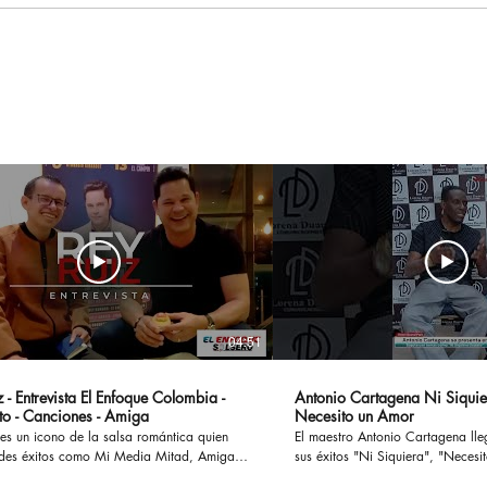
Jessi Uribe pregunta lo
Maca
que nadie quiere
asis
responder ¿Qué Pasó
Best
Ayer?
Sho
Méx
04:51
 - Entrevista El Enfoque Colombia -
Antonio Cartagena Ni Siquie
to - Canciones - Amiga
Necesito un Amor
es un icono de la salsa romántica quien
El maestro Antonio Cartagena ll
des éxitos como Mi Media Mitad, Amiga,
sus éxitos "Ni Siquiera", "Necesito 
ostumbro o Si te Preguntan, han cautivado
otros, ademas en esta entrevista