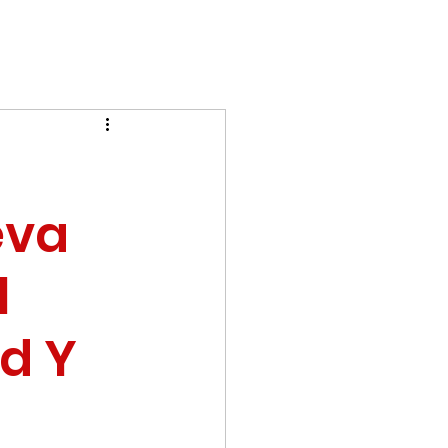
eva
l
d Y