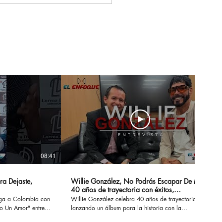
 & Gero, los artistas
tieron a la Gala De
 New Artist
wcase En Ciudad De
ico
08:41
14:20
ra Dejaste,
Willie González, No Podrás Escapar De Mi -
40 años de trayectoria con éxitos,
sensualidad y erotismo
ega a Colombia con
Willie González celebra 40 años de trayectoria
Un Amor" entre
lanzando un álbum para la historia con la
 conversamos de su
recopilación de sus éxitos. #nopodrasescapardemi