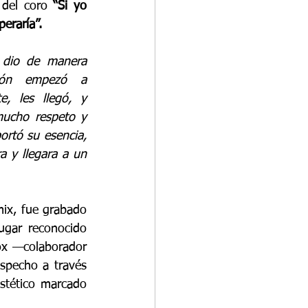
 del coro 
“Si yo 
eraría”. 
dio de manera 
ión empezó a 
, les llegó, y 
ucho respeto y 
rtó su esencia, 
a y llegara a un 
ix, fue grabado 
ugar reconocido 
ox —colaborador 
pecho a través 
stético marcado 