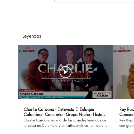
Arelys Henao Y Grupo
Exterminador De México
Presentan "En Manos
Ajenas"
Leyendas
11:36
Charlie Cardona - Entrevista El Enfoque
Rey Ruiz
Colombia - Concierto - Grupo Niche - Historia
Concier
- Canciones
Charlie Cardona es una de las grandes leyendas de
Rey Ruiz 
la salsa en Colombia y en Latinoamérica, un ídolo
con gran
que hizo parte del Grupo Niche y ha interpretado
No Me Ac