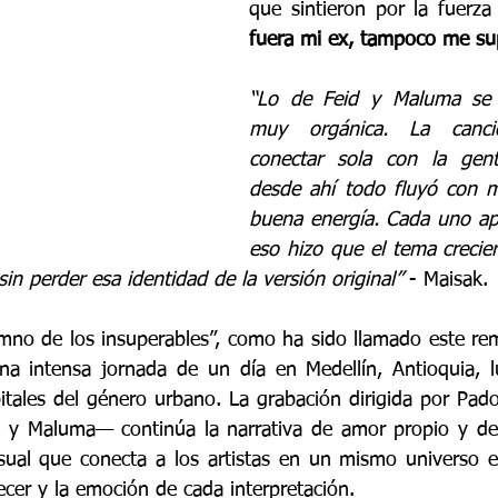
que sintieron por la fuerza
fuera mi ex, tampoco me sup
“Lo de Feid y Maluma se 
muy orgánica. La canc
conectar sola con la gente
desde ahí todo fluyó con m
buena energía. Cada uno apo
eso hizo que el tema crecier
sin perder esa identidad de la versión original”
 - Maisak.
himno de los insuperables”, como ha sido llamado este rem
na intensa jornada de un día en Medellín, Antioquia, l
tales del género urbano. La grabación dirigida por Pad
k y Maluma— continúa la narrativa de amor propio y des
sual que conecta a los artistas en un mismo universo e
decer y la emoción de cada interpretación. 