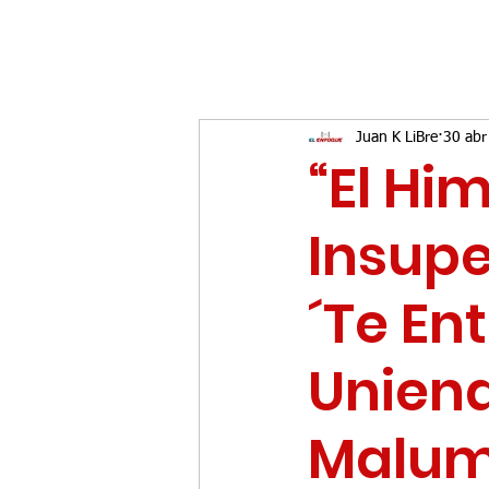
Juan K LiBre
30 abr
“El Hi
Insupe
´Te En
Uniend
Maluma