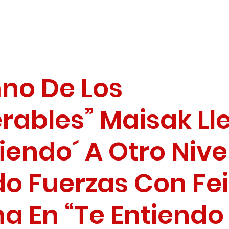
mno De Los
rables” Maisak Ll
tiendo´ A Otro Nive
o Fuerzas Con Fei
 En “Te Entiendo