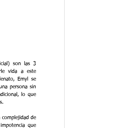
ial) son las 3 
e vida a este 
enato, Emyl se 
una persona sin 
icional, lo que 
s.
a complejidad de 
impotencia que 