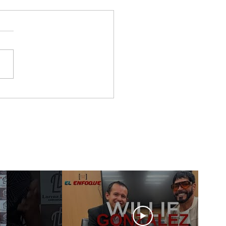
 & Gero, los artistas
tieron a la Gala De
 New Artist
wcase En Ciudad De
ico