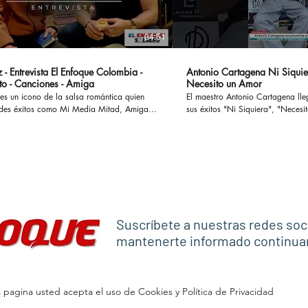
04:51
 - Entrevista El Enfoque Colombia -
Antonio Cartagena Ni Siquie
to - Canciones - Amiga
Necesito un Amor
es un icono de la salsa romántica quien
El maestro Antonio Cartagena ll
des éxitos como Mi Media Mitad, Amiga,
sus éxitos "Ni Siquiera", "Necesito 
ostumbro o Si te Preguntan, han cautivado
otros, ademas en esta entrevista
 enamorado a muchas parejas y
paso por Rmm junto a Celia Cru
o a otras tantas en sus historias y
Frankie Ruiz, Tito Puente entre otr
versamos en
#antoniocartagena #nisiquiera #
l concierto Las Leyendas de La Salsa el
#rumba #salsaromantica
levará a cabo en el Estadio El Campin en
anticaviejitasperobonitas #salsaclasica
co #salsomanos #salsacubana #salsabaul
Suscríbete a nuestras redes soc
estilo
mantenerte informado continu
pagina usted acepta el uso de Cookies y Política de Privacidad