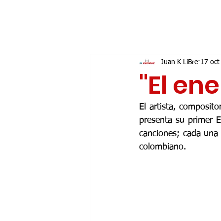
Juan K LiBre
17 oct
"El en
El artista, composit
presenta su primer 
canciones; cada una c
colombiano.