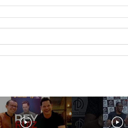
Jessi Uribe pregunta lo
Maca
que nadie quiere
asis
responder ¿Qué Pasó
Best
Ayer?
Sho
Méx