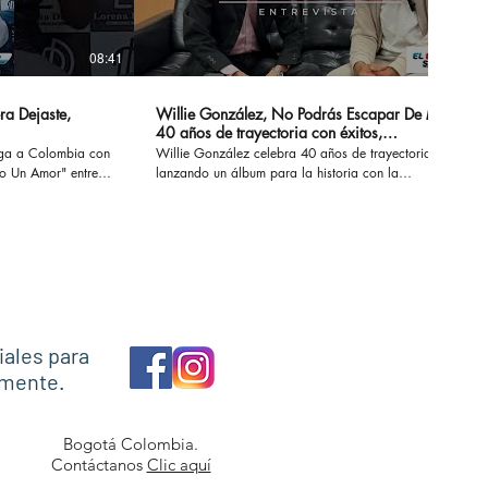
08:41
14:20
ra Dejaste,
Willie González, No Podrás Escapar De Mi -
40 años de trayectoria con éxitos,
sensualidad y erotismo
ega a Colombia con
Willie González celebra 40 años de trayectoria
Un Amor" entre
lanzando un álbum para la historia con la
 conversamos de su
recopilación de sus éxitos. #nopodrasescapardemi
z, Marck Antonhy,
#sisupieras #williegonzalez #enlaintimidad
os.
#noescasualidad
necesitounamor
iales para
amente.
Bogotá Colombia.
Contáctanos
Clic aquí