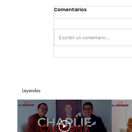
Comentarios
Escribir un comentario...
Arelys Henao Y Grupo
Exterminador De México
Presentan "En Manos
Ajenas"
Leyendas