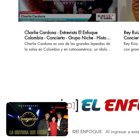
11:36
Charlie Cardona - Entrevista El Enfoque
Rey Ruiz
Colombia - Concierto - Grupo Niche - Historia
Concier
- Canciones
Charlie Cardona es una de las grandes leyendas de
Rey Ruiz 
la salsa en Colombia y en Latinoamérica, un ídolo
con gran
que hizo parte del Grupo Niche y ha interpretado
No Me Ac
grandes éxitos que permanecen a lo largo del
al mundo
tiempo. #charliecardona #gruponiche #canciones
acompañad
#buscapordendro #unaaventura #separeciotantoati
desamores. En esta oportunidad con
#concierto #presentacion #vida #colombia #salsa
marco de
#salsaromantica #salsacolombiana
cual se l
Bogotá. #reyruiz #salsaromantica #salsarosa
#salsarom
#romanti
#salsacon
©El ENFOQUE. Al ingresar a esta 