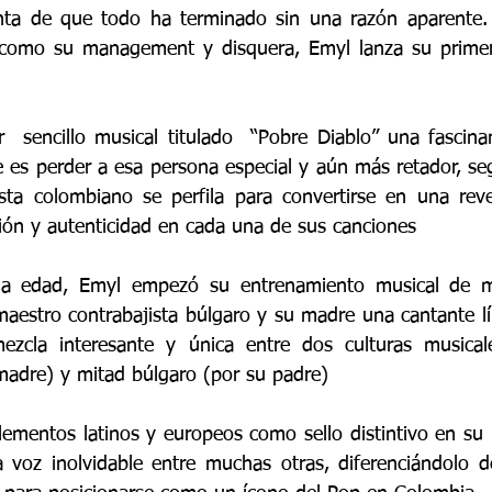
nta de que todo ha terminado sin una razón aparente.
como su management y disquera, Emyl lanza su primer
  sencillo musical titulado  “Pobre Diablo” una fascina
ue es perder a esa persona especial y aún más retador, seg
sta colombiano se perfila para convertirse en una reve
ión y autenticidad en cada una de sus canciones 
 edad, Emyl empezó su entrenamiento musical de man
aestro contrabajista búlgaro y su madre una cantante lír
zcla interesante y única entre dos culturas musicale
adre) y mitad búlgaro (por su padre) 
ementos latinos y europeos como sello distintivo en su 
 voz inolvidable entre muchas otras, diferenciándolo de