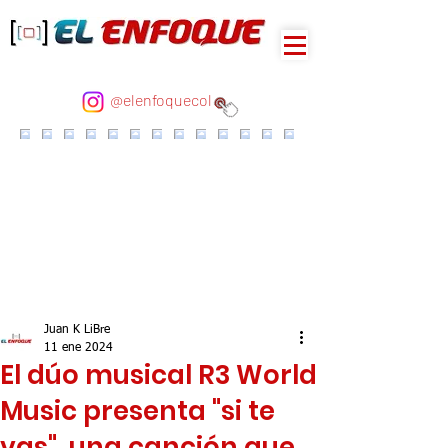
@elenfoquecol
Juan K LiBre
11 ene 2024
El dúo musical R3 World
Music presenta "si te
vas", una canción que