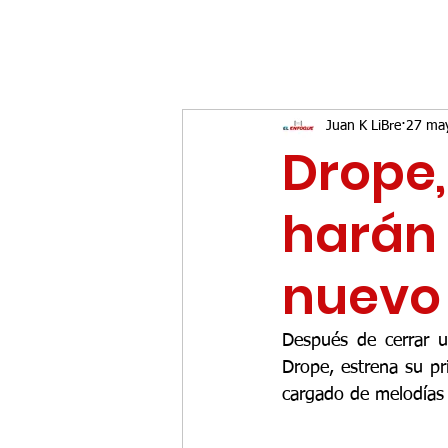
Juan K LiBre
27 ma
Drope,
harán 
nuevo 
Después de cerrar un
Drope, estrena su pr
cargado de melodías 