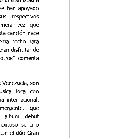
 una amistad a 
se han apoyado 
 respectivos 
imera vez que 
ta canción nace 
tema hecho para 
ran disfrutar de 
otros” comenta 
e Venezuela, son 
ical local con 
 internacional. 
ergente, que 
u álbum debut 
xitoso sencillo 
con el dúo Gran 