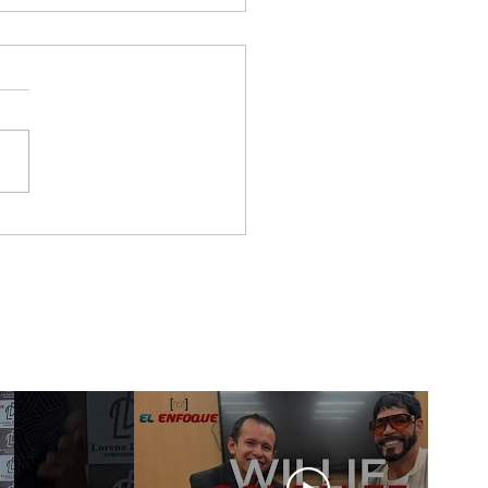
 & Gero, los artistas
tieron a la Gala De
 New Artist
wcase En Ciudad De
ico