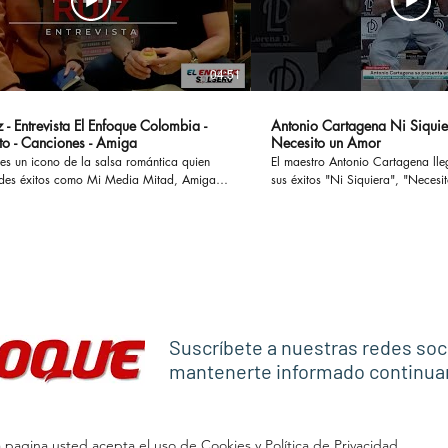
04:51
 - Entrevista El Enfoque Colombia -
Antonio Cartagena Ni Siquie
to - Canciones - Amiga
Necesito un Amor
es un icono de la salsa romántica quien
El maestro Antonio Cartagena ll
des éxitos como Mi Media Mitad, Amiga,
sus éxitos "Ni Siquiera", "Necesito 
ostumbro o Si te Preguntan, han cautivado
otros, ademas en esta entrevista
 enamorado a muchas parejas y
paso por Rmm junto a Celia Cru
o a otras tantas en sus historias y
Frankie Ruiz, Tito Puente entre otr
versamos en
#antoniocartagena #nisiquiera #
l concierto Las Leyendas de La Salsa el
#rumba #salsaromantica
levará a cabo en el Estadio El Campin en
anticaviejitasperobonitas #salsaclasica
co #salsomanos #salsacubana #salsabaul
Suscríbete a nuestras redes soc
estilo
mantenerte informado continu
pagina usted acepta el uso de Cookies y Política de Privacidad