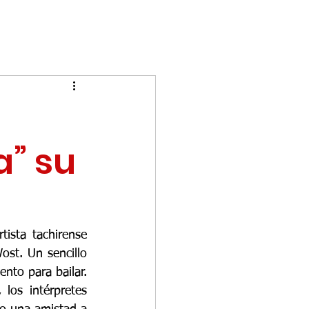
a” su
ista tachirense 
st. Un sencillo 
nto para bailar.
los intérpretes 