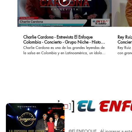
11:36
Charlie Cardona - Entrevista El Enfoque
Rey Ruiz
Colombia - Concierto - Grupo Niche - Historia
Concier
- Canciones
Charlie Cardona es una de las grandes leyendas de
Rey Ruiz 
la salsa en Colombia y en Latinoamérica, un ídolo
con gran
que hizo parte del Grupo Niche y ha interpretado
No Me Ac
grandes éxitos que permanecen a lo largo del
al mundo
tiempo. #charliecardona #gruponiche #canciones
acompañad
#buscapordendro #unaaventura #separeciotantoati
desamores. En esta oportunidad con
#concierto #presentacion #vida #colombia #salsa
marco de
#salsaromantica #salsacolombiana
cual se l
Bogotá. #reyruiz #salsaromantica #salsarosa
#salsarom
#romanti
#salsacon
©El ENFOQUE. Al ingresar a esta 