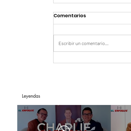
Comentarios
Escribir un comentario...
Arelys Henao Y Grupo
Exterminador De México
Presentan "En Manos
Ajenas"
Leyendas