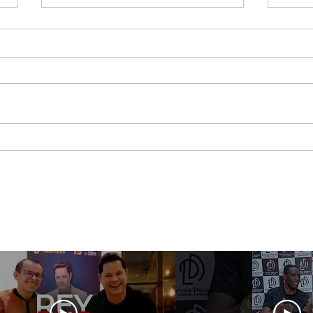
Jessi Uribe pregunta lo
Maca
que nadie quiere
asis
responder ¿Qué Pasó
Best
Ayer?
Sho
Méx