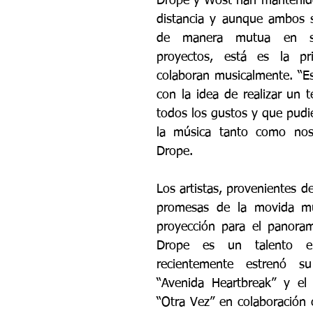
Drope y Wost han mantenido
distancia y aunque ambos 
de manera mutua en sus
proyectos, está es la pr
colaboran musicalmente. “Es
con la idea de realizar un 
todos los gustos y que pudie
la música tanto como nos
Drope.
Los artistas, provenientes d
promesas de la movida mus
proyección para el panorama
Drope es un talento em
recientemente estrenó s
“Avenida Heartbreak” y el e
“Otra Vez” en colaboración 