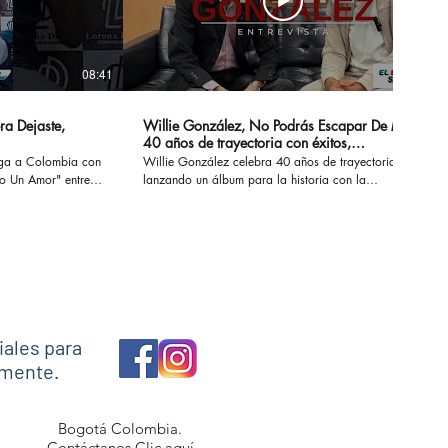
08:41
14:20
ra Dejaste,
Willie González, No Podrás Escapar De Mi -
40 años de trayectoria con éxitos,
sensualidad y erotismo
ega a Colombia con
Willie González celebra 40 años de trayectoria
Un Amor" entre
lanzando un álbum para la historia con la
 conversamos de su
recopilación de sus éxitos. #nopodrasescapardemi
z, Marck Antonhy,
#sisupieras #williegonzalez #enlaintimidad
os.
#noescasualidad
necesitounamor
iales para
amente.
Bogotá Colombia.
Contáctanos
Clic aquí