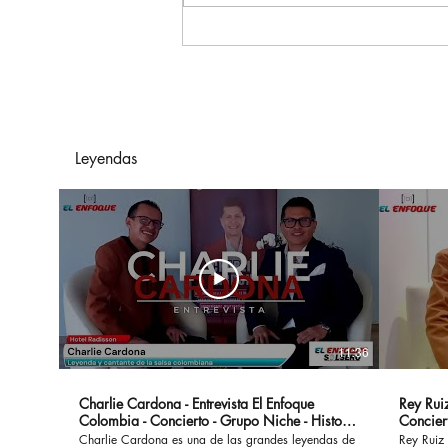
Hasta La Vista, Baby:
Terminator 2: El Juicio
Final Regresa A Los Cines
Para Celebrar Su 35º
Aniversario
Leyendas
11:36
Charlie Cardona - Entrevista El Enfoque
Rey Ruiz
Colombia - Concierto - Grupo Niche - Historia
Concier
- Canciones
Charlie Cardona es una de las grandes leyendas de
Rey Ruiz 