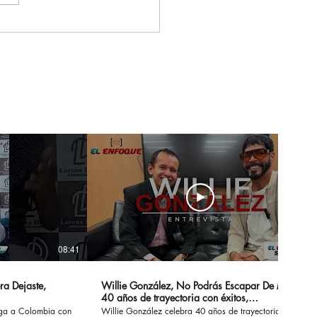
Enfoque Colombia
a a Puerto Rico para
mentar la historia,
ultura y el legado de
alsa en el Caribe
08:41
14:20
ra Dejaste,
Willie González, No Podrás Escapar De Mi -
40 años de trayectoria con éxitos,
sensualidad y erotismo
ega a Colombia con
Willie González celebra 40 años de trayectoria