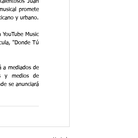
talentosos Juan 
usical promete 
xicano y urbano.
n YouTube Music 
cula, "Donde Tú 
á a mediados de 
es y medios de 
de se anunciará 