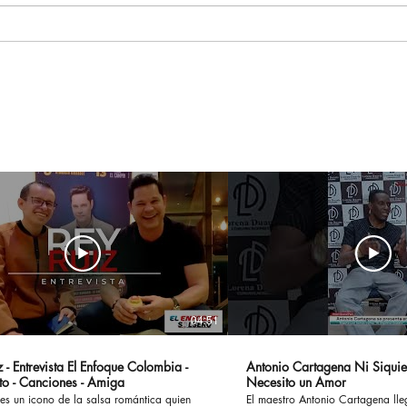
Aitana Pone La Banda
El 
Sonora Al Segundo Título
lleg
Mundial De España Con
docu
Su Hit Global
la c
“Superestrella"
la s
04:51
 - Entrevista El Enfoque Colombia -
Antonio Cartagena Ni Siquie
to - Canciones - Amiga
Necesito un Amor
es un icono de la salsa romántica quien
El maestro Antonio Cartagena ll