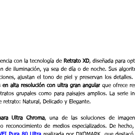
encia con la tecnología de 
Retrato XD
, diseñada para opt
ón de iluminación, ya sea de día o de noche. Sus algori
ciones, ajustan el tono de piel y preservan los detalles.
s en alta resolución con ultra gran angular
 que ofrece res
etratos grupales como para paisajes amplios. La serie i
e retrato: Natural, Delicado y Elegante.
ara Ultra Chroma
, una de las soluciones de imagen 
do reconocimiento de medios especializados. De hecho, 
I Pura 80 Ultra
 realizada por DXOMARK, que destacó la