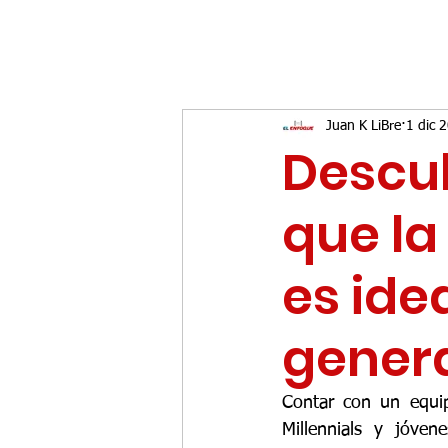
Juan K LiBre
1 dic 
Descub
que la
es ide
gener
Contar con un equip
Millennials y jóve