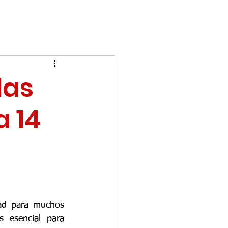
las
a 14
dad para muchos 
 esencial para 