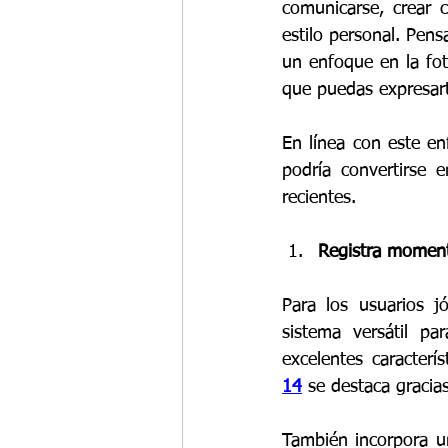
comunicarse, crear 
estilo personal. Pens
un enfoque en la fot
que puedas expresart
En línea con este en
podría convertirse 
recientes.
Registra moment
Para los usuarios j
sistema versátil pa
excelentes caracterí
14
 se destaca gracia
También incorpora u