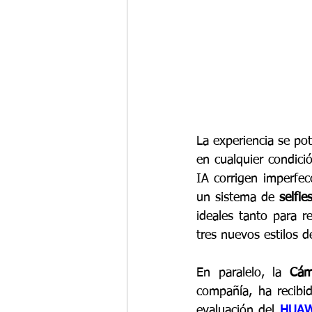
La experiencia se pot
en cualquier condici
IA corrigen imperfec
un sistema de 
selfie
ideales tanto para r
tres nuevos estilos d
En paralelo, la 
Cám
compañía, ha recibi
evaluación del 
HUAWE