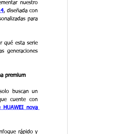
mentar nuestro 
14
, diseñada con 
onalizadas para 
 qué esta serie 
s generaciones 
ama premium
solo buscan un 
que cuente con 
ie HUAWEI nova 
nfoque rápido y 