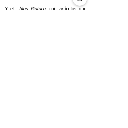
Y el 
blog Pintuco
, con
artículos que 
brindan inspiración e ideas para la 
decoración de espacios, convirtiéndose 
así no solo en la compañía que ofrece el 
color más vanguardista, si no en el 
mejor asesor de la temporada.
Las Tendencias de Color Viniltex de 
Pintuco están disponibles en el mercado 
y pueden encontrarse en cualquiera de 
las más de 170 tiendas Pintuco en todo 
el país.
ESTILO DE VIDA
Ver todo
Entradas recientes