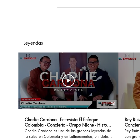
Mover A Colombia
También Exige
Prevención: Seguridad
Vial, El Reto Clave Para El
Transporte De Carga
Leyendas
11:36
Charlie Cardona - Entrevista El Enfoque
Rey Ruiz
Colombia - Concierto - Grupo Niche - Historia
Concier
- Canciones
Charlie Cardona es una de las grandes leyendas de
Rey Ruiz 
la salsa en Colombia y en Latinoamérica, un ídolo
con gran