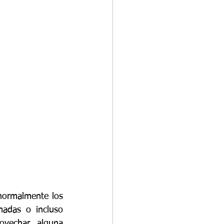
normalmente los 
madas o incluso 
vechar alguna 