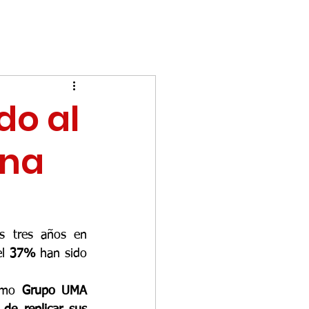
do al
una
s tres años en 
l 
37% 
han sido 
omo 
Grupo UMA