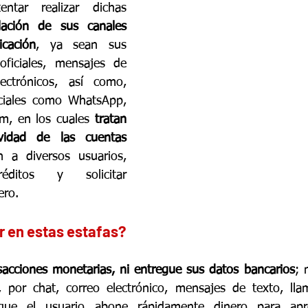
entar realizar dichas 
lación de sus canales 
cación
, ya sean sus 
oficiales, mensajes de 
ectrónicos, así como, 
ociales como WhatsApp, 
m, en los cuales 
tratan 
ividad de las cuentas 
 a diversos usuarios, 
ditos y solicitar 
ero.
r en estas estafas?
sacciones monetarias, ni entregue sus datos bancarios
; 
n, por chat, correo electrónico, mensajes de texto, lla
que el usuario abone rápidamente dinero para apro