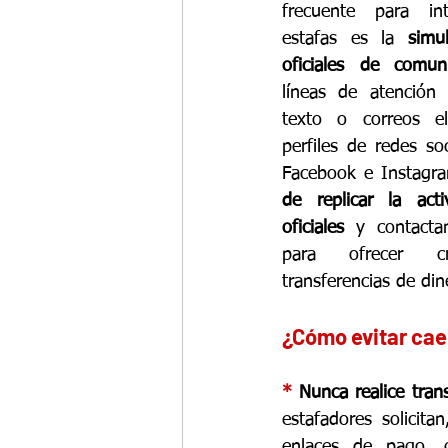
frecuente para int
estafas es la 
simu
oficiales de comuni
líneas de atención 
texto o correos el
perfiles de redes s
Facebook e Instagra
de replicar la act
oficiales
 y contactan
para ofrecer cré
transferencias de din
¿Cómo evitar cae
* 
Nunca realice tran
estafadores solicita
enlaces de pago, 