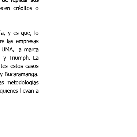
 de replicar sus 
cen créditos o 
, y es que, lo 
re las empresas 
 UMA, la marca 
j y Triumph. La 
es estos casos 
a y Bucaramanga. 
as metodologías 
uienes llevan a 