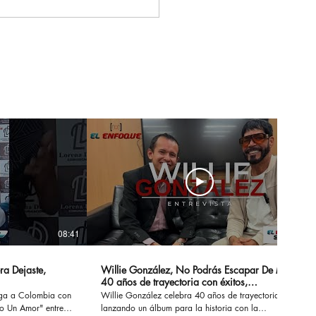
 una inversión
ana a los $5.000
ones de pesos,
cedes-Benz reafirma
presencia en
tander
08:41
14:20
ra Dejaste,
Willie González, No Podrás Escapar De Mi -
40 años de trayectoria con éxitos,
sensualidad y erotismo
ega a Colombia con
Willie González celebra 40 años de trayectoria
Un Amor" entre
lanzando un álbum para la historia con la