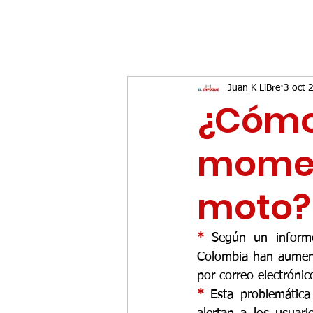
Juan K LiBre
3 oct 
¿Cómo 
momen
moto?
* 
Según un inform
Colombia han aument
por
correo electrónic
* 
Esta problemátic