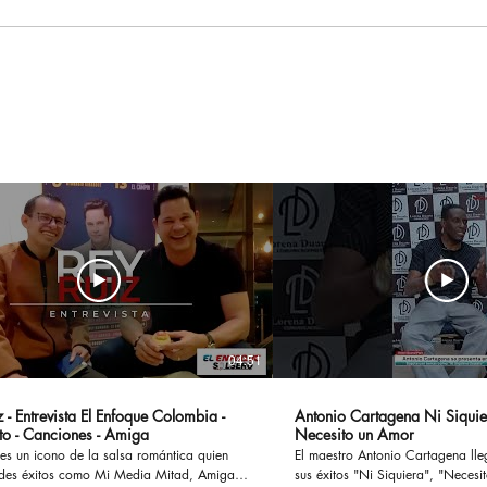
GWM introduce en
Con
Colombia ORA 5, su
cerc
nueva SUV 100% eléctrica
mill
de larga autonomía
Mer
su 
San
04:51
 - Entrevista El Enfoque Colombia -
Antonio Cartagena Ni Siquie
to - Canciones - Amiga
Necesito un Amor
es un icono de la salsa romántica quien
El maestro Antonio Cartagena ll
des éxitos como Mi Media Mitad, Amiga,
sus éxitos "Ni Siquiera", "Necesito 