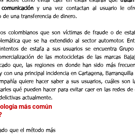
ios sobre cómo evitar caer en estas estafas que 
tratan
e comunicación
 y una vez contactan al usuario le ofre
 de una transferencia de dinero.
os colombianos que son víctimas de fraude o de estafa
blemática que se ha extendido al sector automotor. Ent
intentos de estafa a sus usuarios se encuentra Grupo
omercialización de las motocicletas de las marcas Baja
icado que, las regiones en donde han sido más frecuent
y con una principal incidencia en Cartagena, Barranquill
mpañía quiere hacer saber a sus usuarios, cuáles son l
rles qué pueden hacer para evitar caer en las redes de q
delictivas actualmente.
dología más común 
?
ado que el método más 