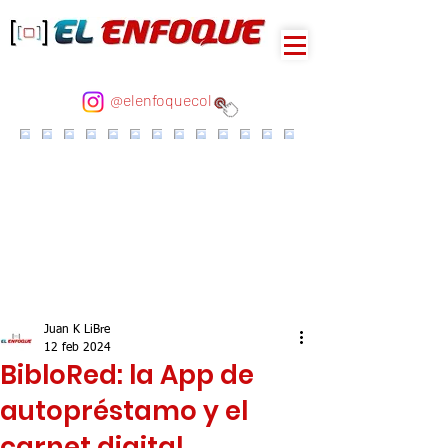
@elenfoquecol
Juan K LiBre
12 feb 2024
BibloRed: la App de
autopréstamo y el
carnet digital