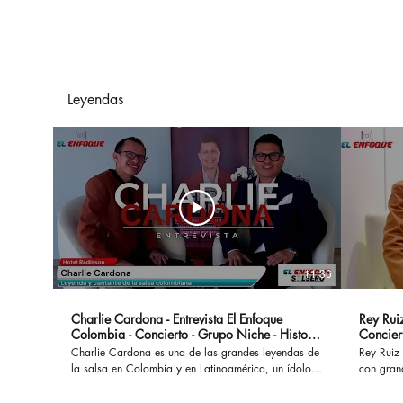
cómo los hoteles
colombianos se están
convirtiendo en parte del
día a día
Leyendas
11:36
Charlie Cardona - Entrevista El Enfoque
Rey Ruiz
Colombia - Concierto - Grupo Niche - Historia
Concier
- Canciones
Charlie Cardona es una de las grandes leyendas de
Rey Ruiz 
la salsa en Colombia y en Latinoamérica, un ídolo
con gran
que hizo parte del Grupo Niche y ha interpretado
No Me Ac
grandes éxitos que permanecen a lo largo del
al mundo