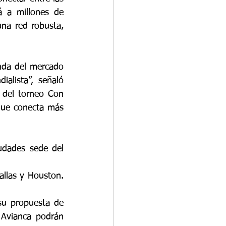
 a millones de 
na red robusta, 
nda del mercado 
alista”, señaló 
 del torneo Con 
que conecta más 
udades sede del 
Estados Unidos: Miami, Nueva York, San Francisco, Los Ángeles, Boston, Dallas y Houston. 
u propuesta de 
Avianca podrán 