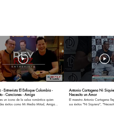
el aeropuerto: así usan
Imp
los colombianos la
Apo
tecnología para gastar
de l
menos
Mun
04:51
 - Entrevista El Enfoque Colombia -
Antonio Cartagena Ni Siquie
to - Canciones - Amiga
Necesito un Amor
es un icono de la salsa romántica quien
El maestro Antonio Cartagena ll
des éxitos como Mi Media Mitad, Amiga,
sus éxitos "Ni Siquiera", "Necesito 
ostumbro o Si te Preguntan, han cautivado
otros, ademas en esta entrevista
 enamorado a muchas parejas y
paso por Rmm junto a Celia Cru