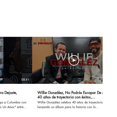
acto: Dos Años
yando la Longevidad
os Océanos del
do
08:41
14:20
ra Dejaste,
Willie González, No Podrás Escapar De Mi -
40 años de trayectoria con éxitos,
sensualidad y erotismo
ega a Colombia con
Willie González celebra 40 años de trayectoria
Un Amor" entre
lanzando un álbum para la historia con la
 conversamos de su
recopilación de sus éxitos. #nopodrasescapardemi
z, Marck Antonhy,
#sisupieras #williegonzalez #enlaintimidad