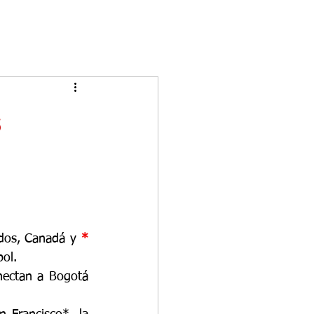
s
idos, Canadá y 
* 
ol. 
nectan a Bogotá 