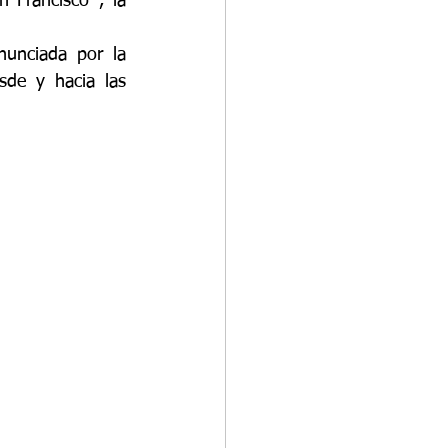
 Francisco*, la 
unciada por la 
de y hacia las 