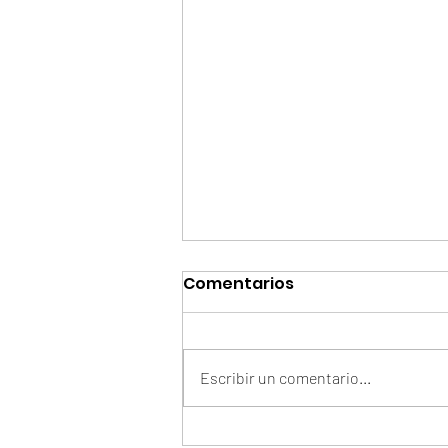
Comentarios
Escribir un comentario...
Del check-in a la rutina: