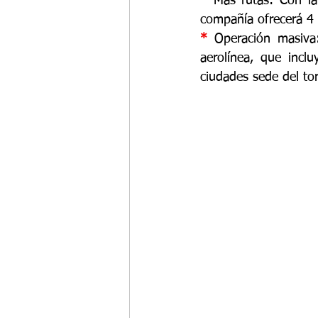
* 
Más rutas: Con la
compañía ofrecerá 4 
* 
Operación masiva
aerolínea, que incl
ciudades sede del to