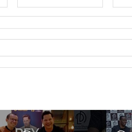
Jessi Uribe pregunta lo
Maca
que nadie quiere
asis
responder ¿Qué Pasó
Best
Ayer?
Sho
Méx