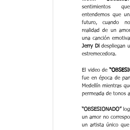
sentimientos q
entendemos que una
futuro, cuando no
realidad de un amor
una canción emotiva
Jerry Di
 despliegan u
estremecedora.
El video de 
“OBSES
fue en época de pan
Medellín mientras que
permeada de tonos az
“OBSESIONADO”
 lo
un amor no correspon
un artista único qu