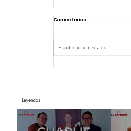
Comentarios
Escribir un comentario...
Arelys Henao Y Grupo
Exterminador De México
Presentan "En Manos
Ajenas"
Leyendas