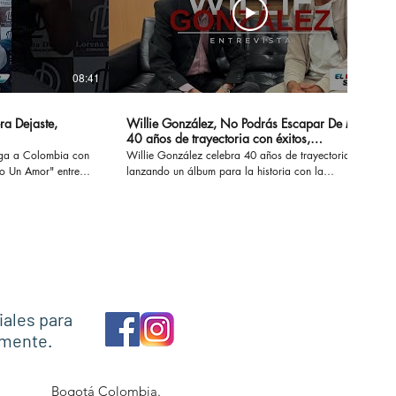
08:41
14:20
ra Dejaste,
Willie González, No Podrás Escapar De Mi -
40 años de trayectoria con éxitos,
sensualidad y erotismo
ega a Colombia con
Willie González celebra 40 años de trayectoria
Un Amor" entre
lanzando un álbum para la historia con la
 conversamos de su
recopilación de sus éxitos. #nopodrasescapardemi
z, Marck Antonhy,
#sisupieras #williegonzalez #enlaintimidad
os.
#noescasualidad
necesitounamor
iales para
amente.
Bogotá Colombia.