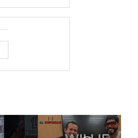
 & Gero, los artistas
tieron a la Gala De
 New Artist
wcase En Ciudad De
ico