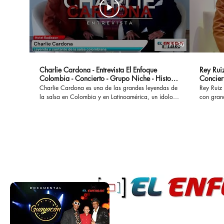
11:36
Charlie Cardona - Entrevista El Enfoque
Rey Ruiz
Colombia - Concierto - Grupo Niche - Historia
Concier
- Canciones
Charlie Cardona es una de las grandes leyendas de
Rey Ruiz 
la salsa en Colombia y en Latinoamérica, un ídolo
con gran
que hizo parte del Grupo Niche y ha interpretado
No Me Ac
grandes éxitos que permanecen a lo largo del
al mundo
tiempo. #charliecardona #gruponiche #canciones
acompañad
#buscapordendro #unaaventura #separeciotantoati
desamores. En esta oportunidad con
#concierto #presentacion #vida #colombia #salsa
marco de
#salsaromantica #salsacolombiana
cual se l
Bogotá. #reyruiz #salsaromantica #salsarosa
#salsarom
#romanti
#salsacon