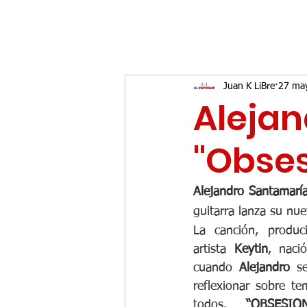
Juan K LiBre
27 ma
Alejan
"Obse
Alejandro Santamarí
guitarra lanza su nue
La canción, produc
artista 
Keytin
, naci
cuando 
Alejandro
 s
reflexionar sobre t
todos. 
“OBSESIO