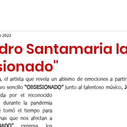
y 2022
dro Santamaria l
sionado"
a
, el artista que revela un abismo de emociones a partir
vo sencillo
 “OBSESIONADO”
 junto al talentoso músico, 
J
ida por el reconocido 
ó durante la pandemia 
e tomó el tiempo para 
emas que nos afectan a 
NADO”
 expresa los 