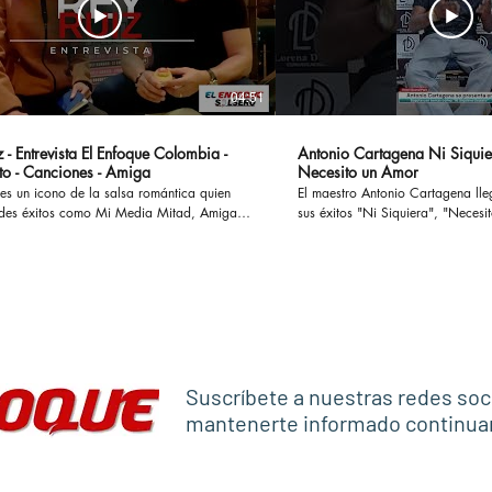
04:51
 - Entrevista El Enfoque Colombia -
Antonio Cartagena Ni Siquie
to - Canciones - Amiga
Necesito un Amor
es un icono de la salsa romántica quien
El maestro Antonio Cartagena ll
des éxitos como Mi Media Mitad, Amiga,
sus éxitos "Ni Siquiera", "Necesito 
ostumbro o Si te Preguntan, han cautivado
otros, ademas en esta entrevista
 enamorado a muchas parejas y
paso por Rmm junto a Celia Cru
o a otras tantas en sus historias y
Frankie Ruiz, Tito Puente entre otr
versamos en
#antoniocartagena #nisiquiera #
l concierto Las Leyendas de La Salsa el
#rumba #salsaromantica
levará a cabo en el Estadio El Campin en
anticaviejitasperobonitas #salsaclasica
co #salsomanos #salsacubana #salsabaul
Suscríbete a nuestras redes soc
estilo
mantenerte informado continu